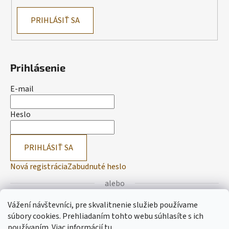
PRIHLÁSIŤ SA
Prihlásenie
E-mail
Heslo
PRIHLÁSIŤ SA
Nová registrácia
Zabudnuté heslo
alebo
Vážení návštevníci, pre skvalitnenie služieb používame
Prihlásiť sa cez Facebook
súbory cookies. Prehliadaním tohto webu súhlasíte s ich
používaním.
Viac informácií
tu
.