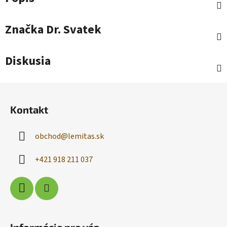
Značka
Dr. Svatek
Diskusia
Z
á
Kontakt
p
ä
obchod
@
lemitas.sk
t
i
+421 918 211 037
e