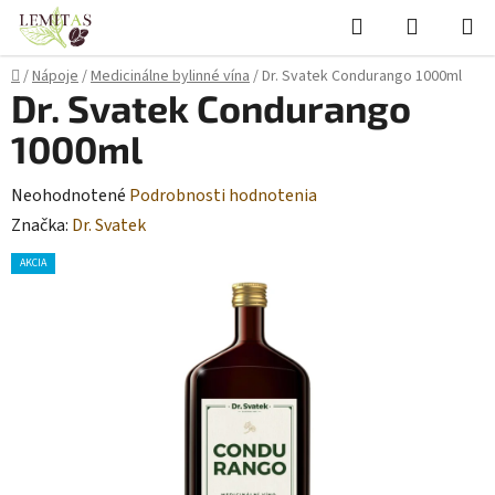
Prejsť
Hľadať
NÁKUP
na
KOŠÍK
obsah
Domov
/
Nápoje
/
Medicinálne bylinné vína
/
Dr. Svatek Condurango 1000ml
Dr. Svatek Condurango
1000ml
Priemerné
Neohodnotené
Podrobnosti hodnotenia
hodnotenie
Značka:
Dr. Svatek
produktu
AKCIA
je
0,0
z
5
hviezdičiek.