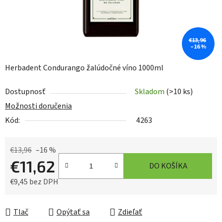
€13,96
–16 %
Herbadent Condurango žalúdočné víno 1000ml
Dostupnosť
Skladom
(>10 ks)
Možnosti doručenia
Kód:
4263
€13,96
–16 %
€11,62
DO KOŠÍKA
€9,45 bez DPH
Jednotková cena:
Tlač
Opýtať sa
Zdieľať