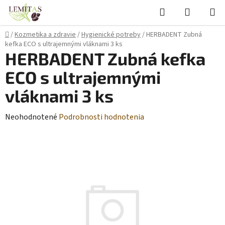
Prejsť
Hľadať
NÁKUP
na
KOŠÍK
obsah
Domov
/
Kozmetika a zdravie
/
Hygienické potreby
/
HERBADENT Zubná
kefka ECO s ultrajemnými vláknami 3 ks
HERBADENT Zubná kefka
ECO s ultrajemnými
vláknami 3 ks
Priemerné
Neohodnotené
Podrobnosti hodnotenia
hodnotenie
produktu
je
0,0
z
5
hviezdičiek.