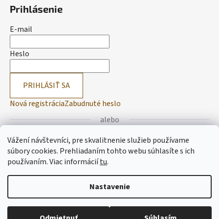
Prihlásenie
E-mail
Heslo
PRIHLÁSIŤ SA
Nová registrácia
Zabudnuté heslo
alebo
Vážení návštevníci, pre skvalitnenie služieb používame
Prihlásiť sa cez Facebook
súbory cookies. Prehliadaním tohto webu súhlasíte s ich
používaním.
Viac informácií
tu
.
Prihlásiť sa cez Google
Nastavenie
Vytvoril Shoptet
Odmietnuť
Súhlasím