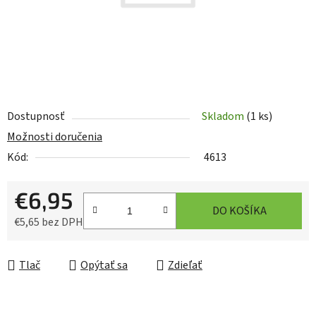
Dostupnosť
Skladom
(1 ks)
Možnosti doručenia
Kód:
4613
€6,95
DO KOŠÍKA
€5,65 bez DPH
Jednotková cena:
Tlač
Opýtať sa
Zdieľať