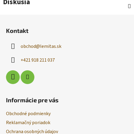
Diskusia
Z
á
Kontakt
p
ä
obchod
@
lemitas.sk
t
i
+421 918 211 037
e
Informácie pre vás
Obchodné podmienky
Reklamačný poriadok
Ochrana osobných údajov