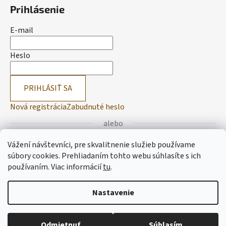
Prihlásenie
E-mail
Heslo
PRIHLÁSIŤ SA
Nová registrácia
Zabudnuté heslo
alebo
Vážení návštevníci, pre skvalitnenie služieb používame
Prihlásiť sa cez Facebook
súbory cookies. Prehliadaním tohto webu súhlasíte s ich
používaním.
Viac informácií
tu
.
Prihlásiť sa cez Google
Nastavenie
Vytvoril Shoptet
Odmietnuť
Súhlasím