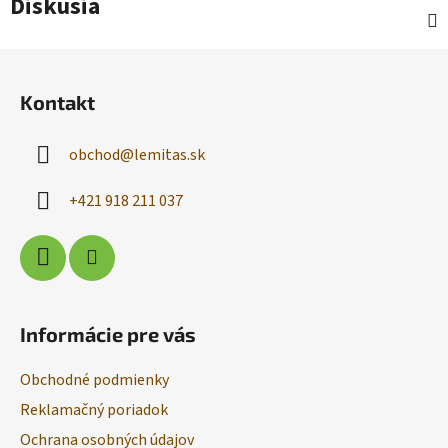
Diskusia
Z
á
Kontakt
p
ä
obchod
@
lemitas.sk
t
i
+421 918 211 037
e
Informácie pre vás
Obchodné podmienky
Reklamačný poriadok
Ochrana osobných údajov