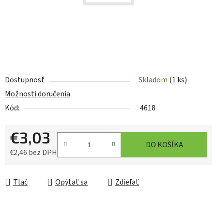
Dostupnosť
Skladom
(1 ks)
Možnosti doručenia
Kód:
4618
€3,03
DO KOŠÍKA
€2,46 bez DPH
Jednotková cena:
Tlač
Opýtať sa
Zdieľať