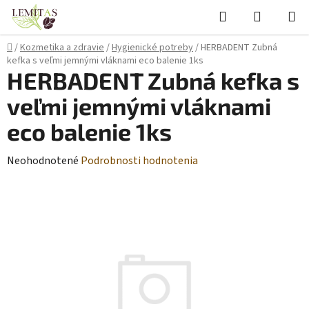
Prejsť
Hľadať
NÁKUP
na
KOŠÍK
obsah
Domov
/
Kozmetika a zdravie
/
Hygienické potreby
/
HERBADENT Zubná
kefka s veľmi jemnými vláknami eco balenie 1ks
HERBADENT Zubná kefka s
veľmi jemnými vláknami
eco balenie 1ks
Priemerné
Neohodnotené
Podrobnosti hodnotenia
hodnotenie
produktu
je
0,0
z
5
hviezdičiek.