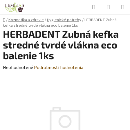
Prejsť
Hľadať
NÁKUP
na
KOŠÍK
obsah
Domov
/
Kozmetika a zdravie
/
Hygienické potreby
/
HERBADENT Zubná
kefka stredné tvrdé vlákna eco balenie 1ks
HERBADENT Zubná kefka
stredné tvrdé vlákna eco
balenie 1ks
Priemerné
Neohodnotené
Podrobnosti hodnotenia
hodnotenie
produktu
je
0,0
z
5
hviezdičiek.