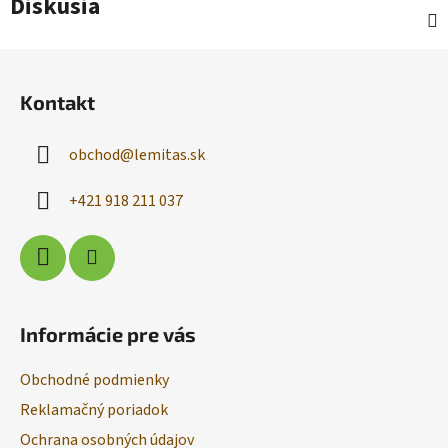
Diskusia
Z
á
Kontakt
p
ä
obchod
@
lemitas.sk
t
i
+421 918 211 037
e
Informácie pre vás
Obchodné podmienky
Reklamačný poriadok
Ochrana osobných údajov