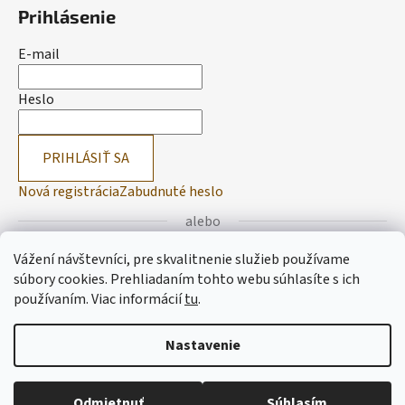
Prihlásenie
E-mail
Heslo
PRIHLÁSIŤ SA
Nová registrácia
Zabudnuté heslo
alebo
Vážení návštevníci, pre skvalitnenie služieb používame
Prihlásiť sa cez Facebook
súbory cookies. Prehliadaním tohto webu súhlasíte s ich
používaním.
Viac informácií
tu
.
Prihlásiť sa cez Google
Nastavenie
Vytvoril Shoptet
Odmietnuť
Súhlasím