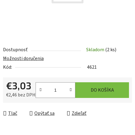
Dostupnosť
Skladom
(2 ks)
Možnosti doručenia
Kód:
4621
€3,03
DO KOŠÍKA
€2,46 bez DPH
Jednotková cena:
Tlač
Opýtať sa
Zdieľať