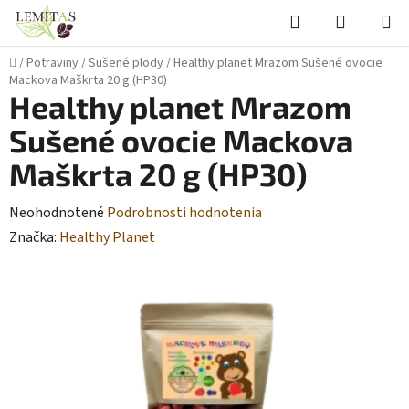
Prejsť
Hľadať
NÁKUP
na
KOŠÍK
obsah
Domov
/
Potraviny
/
Sušené plody
/
Healthy planet Mrazom Sušené ovocie
Mackova Maškrta 20 g (HP30)
Healthy planet Mrazom
Sušené ovocie Mackova
Maškrta 20 g (HP30)
Priemerné
Neohodnotené
Podrobnosti hodnotenia
hodnotenie
Značka:
Healthy Planet
produktu
je
0,0
z
5
hviezdičiek.