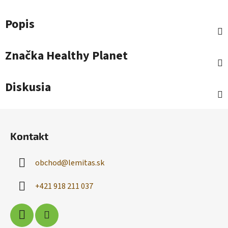
Popis
Značka
Healthy Planet
Diskusia
Z
á
Kontakt
p
ä
obchod
@
lemitas.sk
t
i
+421 918 211 037
e