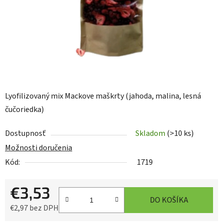
Lyofilizovaný mix Mackove maškrty (jahoda, malina, lesná
čučoriedka)
Dostupnosť
Skladom
(>10 ks)
Možnosti doručenia
Kód:
1719
€3,53
DO KOŠÍKA
€2,97 bez DPH