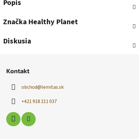
Popis
Značka
Healthy Planet
Diskusia
Z
á
Kontakt
p
ä
obchod
@
lemitas.sk
t
i
+421 918 211 037
e