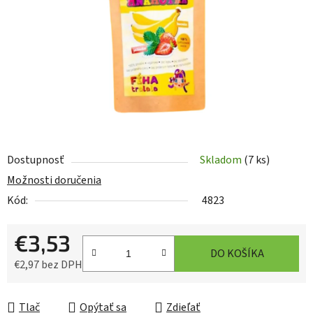
hviezdičiek.
Dostupnosť
Skladom
(7 ks)
Možnosti doručenia
Kód:
4823
€3,53
DO KOŠÍKA
€2,97 bez DPH
Jednotková cena:
Tlač
Opýtať sa
Zdieľať