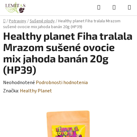
Prejsť
Hľadať
NÁKUP
na
KOŠÍK
obsah
Domov
/
Potraviny
/
Sušené plody
/
Healthy planet Fiha tralala Mrazom
sušené ovocie mix jahoda banán 20g (HP39)
Healthy planet Fiha tralala
Mrazom sušené ovocie
mix jahoda banán 20g
(HP39)
Priemerné
Neohodnotené
Podrobnosti hodnotenia
hodnotenie
Značka:
Healthy Planet
produktu
je
0,0
z
5