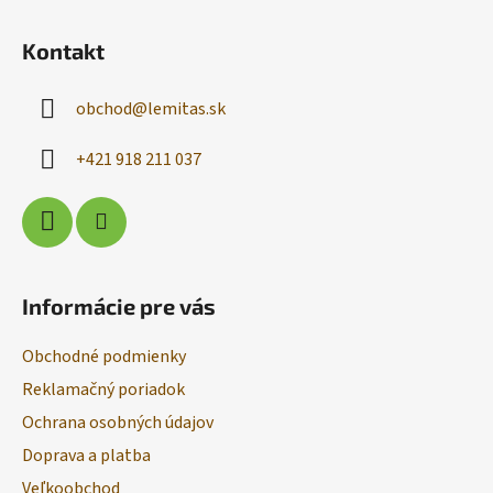
Z
á
Kontakt
p
ä
obchod
@
lemitas.sk
t
i
+421 918 211 037
e
Informácie pre vás
Obchodné podmienky
Reklamačný poriadok
Ochrana osobných údajov
Doprava a platba
Veľkoobchod