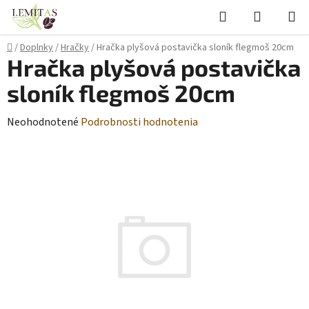
Prejsť
Hľadať
NÁKUP
na
KOŠÍK
obsah
Domov
/
Doplnky
/
Hračky
/
Hračka plyšová postavička sloník flegmoš 20cm
Hračka plyšová postavička
sloník flegmoš 20cm
Priemerné
Neohodnotené
Podrobnosti hodnotenia
hodnotenie
produktu
je
0,0
z
5
hviezdičiek.