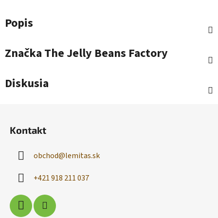
Popis
Značka
The Jelly Beans Factory
Diskusia
Z
á
Kontakt
p
ä
obchod
@
lemitas.sk
t
i
+421 918 211 037
e