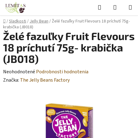
Prejsť
Hľadať
NÁKUP
na
KOŠÍK
obsah
Domov
/
Sladkosti
/
Jelly Bean
/
Želé fazuľky Fruit Flevours 18 príchutí 75g-
krabička (JB018)
Želé fazuľky Fruit Flevours
18 príchutí 75g- krabička
(JB018)
Priemerné
Neohodnotené
Podrobnosti hodnotenia
hodnotenie
Značka:
The Jelly Beans Factory
produktu
je
0,0
z
5
hviezdičiek.