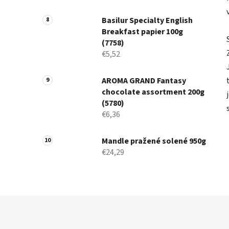
Basilur Specialty English
Breakfast papier 100g
(7758)
€5,52
AROMA GRAND Fantasy
chocolate assortment 200g
(5780)
€6,36
Mandle pražené solené 950g
€24,29
Z
á