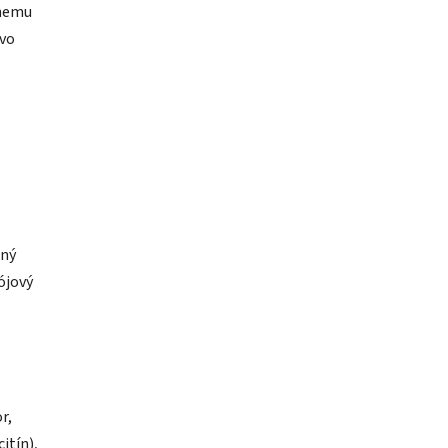
vnemu
tvo
nný
ójový
r,
itín),