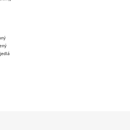
nný
šený
jedlá