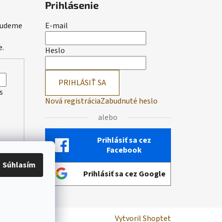
Prihlásenie
 budeme
E-mail
e.
Heslo
PRIHLÁSIŤ SA
s
Nová registrácia
Zabudnuté heslo
alebo
Prihlásiť sa cez
Facebook
Súhlasím
Prihlásiť sa cez Google
Vytvoril Shoptet