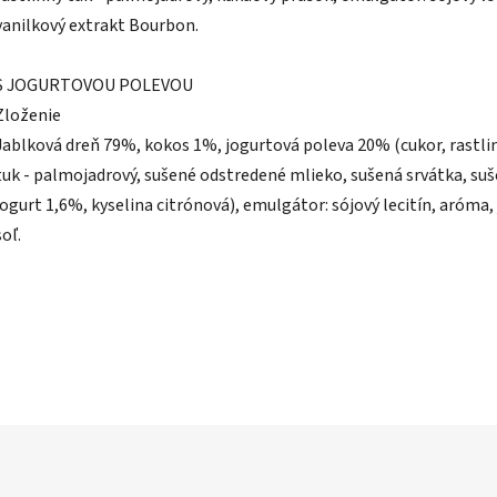
vanilkový extrakt Bourbon.
S JOGURTOVOU POLEVOU
Zloženie
Jablková dreň 79%, kokos 1%, jogurtová poleva 20% (cukor, rastli
tuk - palmojadrový, sušené odstredené mlieko, sušená srvátka, su
jogurt 1,6%, kyselina citrónová), emulgátor: sójový lecitín, aróma, 
soľ.