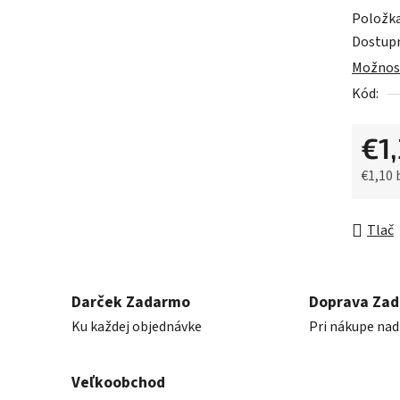
0,0
Položk
z
Dostup
5
Možnost
hviezdič
Kód:
€1
€1,10
Jednot
Tlač
Darček Zadarmo
Doprava Za
Ku každej objednávke
Pri nákupe nad
Veľkoobchod