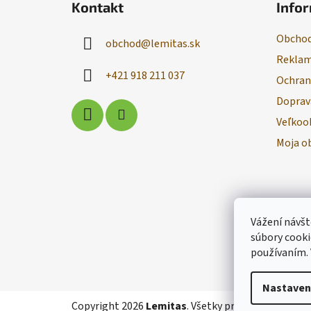
Kontakt
Infor
p
ä
Obchod
obchod
@
lemitas.sk
t
Reklam
i
+421 918 211 037
Ochran
e
Doprav
Veľkoo
Moja o
Vážení návšt
súbory cooki
používaním.
Nastaven
Copyright 2026
Lemitas
. Všetky práva vyhradené.
U