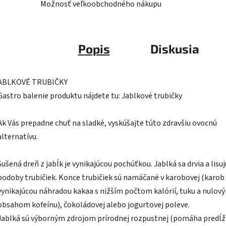
Možnosť veľkoobchodného nákupu
Popis
Diskusia
ABLKOVÉ TRUBIČKY
Gastro balenie produktu nájdete tu: Jablkové trubičky
Ak Vás prepadne chuť na sladké, vyskúšajte túto zdravšiu ovocnú
alternatívu.
Sušená dreň z jabĺk je vynikajúcou pochúťkou. Jablká sa drvia a lisuj
podoby trubičiek. Konce trubičiek sú namáčané v karobovej (karob 
vynikajúcou náhradou kakaa s nižším počtom kalórií, tuku a nulov
obsahom kofeínu), čokoládovej alebo jogurtovej poleve.
Jablká sú výborným zdrojom prírodnej rozpustnej (pomáha predĺž