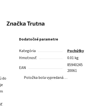
Značka
Trutna
Dodatočné parametre
Kategória
Pochúťky
Hmotnosť
0.01 kg
85940245
EAN
20061
Položka bola vypredaná…
ú do
je
ým
iť