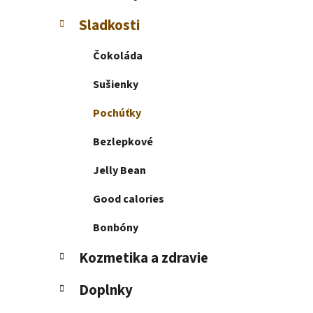
e
l
Sladkosti
Čokoláda
Sušienky
Pochúťky
Bezlepkové
Jelly Bean
Good calories
Bonbóny
Kozmetika a zdravie
Doplnky