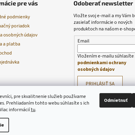
mácie pre vás
Odoberať newsletter
Vložte svoj e-mail a my Vám
né podmienky
zasielať informácie o nových
ačný poriadok
produktoch na našom e-shop
a osobných údajov
Email
a a platba
bchod
Vložením e-mailu súhlasíte 
bjednávka
podmienkami ochrany
osobných údajov
PRIHLÁSIŤ SA
evníci, pre skvalitnenie služieb používame
Odmietnuť
es. Prehliadaním tohto webu súhlasíte s ich
Viac informácií
tu
.
ie
praviť nastavenie cookies