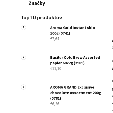
Značky
Top 10 produktov
Aroma Gold Instant sklo
100g (5741)
€7,64
Basilur Cold Brew Assorted
papier 60x2g (3989)
€11,10
AROMA GRAND Exclusive
chocolate assortment 200g
(5781)
€6,36