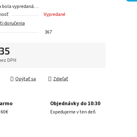
a bola vypredaná…
nosť
Vypredané
i doručenia
iek.
367
,35
 bez DPH
ková cena:
Opýtať sa
Zdieľať
darmo
Objednávky do 10:30
 60€
Expedujeme v ten deň.