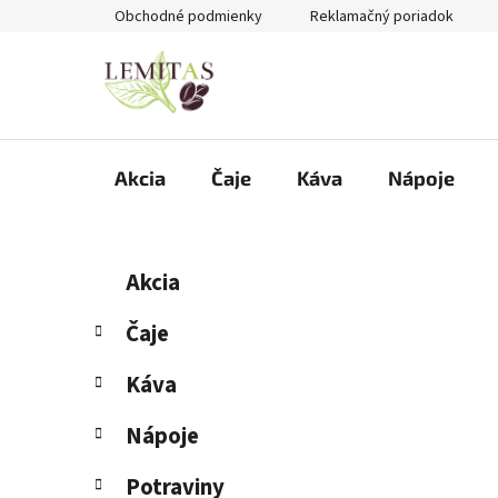
Prejsť
Obchodné podmienky
Reklamačný poriadok
na
obsah
Akcia
Čaje
Káva
Nápoje
B
K
Preskočiť
Akcia
a
kategórie
o
t
č
Čaje
e
n
g
Káva
ý
ó
p
r
Nápoje
i
a
e
n
Potraviny