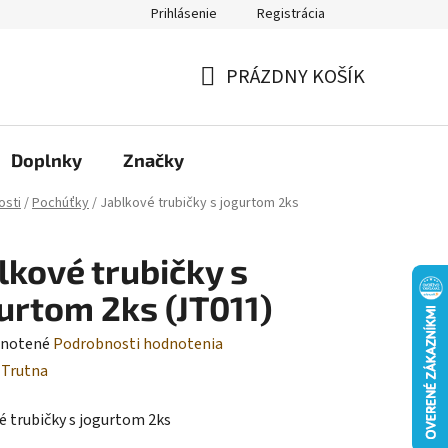
Prihlásenie
Registrácia
Moja objednávka
PRÁZDNY KOŠÍK
NÁKUPNÝ
KOŠÍK
Doplnky
Značky
osti
/
Pochúťky
/
Jablkové trubičky s jogurtom 2ks
lkové trubičky s
urtom 2ks (JT011)
rné
notené
Podrobnosti hodnotenia
enie
:
Trutna
tu
é trubičky s jogurtom 2ks