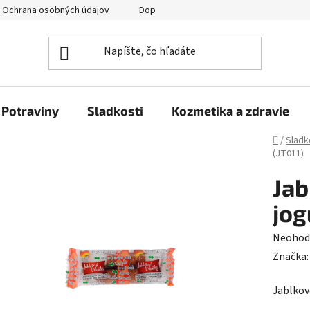
Ochrana osobných údajov
Doprava a platba
Veľkoobchod
Potraviny
Sladkosti
Kozmetika a zdravie
Domov
/
Sladk
(JT011)
Jab
jog
Prieme
Neohod
hodnot
Značka
produk
Jablkov
je