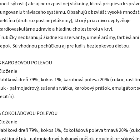
pocit sýtosti) ale aj nerozpustnej vlákniny, ktorá prispieva k sprá
fungovaniu tráviaceho systému. Obsahujú obzvlášť vysoké množs
pektínu (druh rozpustnej vlákniny), ktorý priaznivo ovplyvňuje
kardiovaskulárne zdravie a hladinu cholesterolu v krvi.
Trubičky neobsahujú žiadne konzervanty, umelé arómy, farbivá ani
lepok. Sú vhodnou pochúťkou aj pre ľudí s bezlepkovou diétou.
S KAROBOVOU POLEVOU
Zloženie
Jablková dreň 79%, kokos 1%, karobová poleva 20% (cukor, rastli
tuk - palmojadrový, sušená srvátka, karobový prášok, emulgátor: s
lecitín).
S ČOKOLÁDOVOU POLEVOU
Zloženie
Jablková dreň 79%, kokos 1%, čokoládová poleva tmavá 20% (cuko
rastlinný tuk - palmojadrový, kakaový prášok, emulgátor: sójový lec