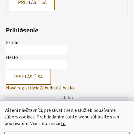
PRIHLÁSIŤ SA
Prihlásenie
E-mail
Heslo
PRIHLÁSIŤ SA
Nová registrácia
Zabudnuté heslo
alebo
Vážení návštevníci, pre skvalitnenie služieb používame
Prihlásiť sa cez Facebook
súbory cookies. Prehliadaním tohto webu súhlasíte s ich
používaním.
Viac informácií
tu
.
Prihlásiť sa cez Google