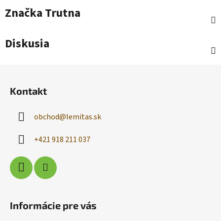
Značka
Trutna
Diskusia
Z
á
Kontakt
p
ä
obchod
@
lemitas.sk
t
i
+421 918 211 037
e
Informácie pre vás