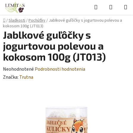
Prejsť
Hľadať
NÁKUP
na
KOŠÍK
obsah
Domov
/
Sladkosti
/
Pochúťky
/
Jablkové guľôčky s jogurtovou polevou a
kokosom 100g (JT013)
Jablkové guľôčky s
jogurtovou polevou a
kokosom 100g (JT013)
Priemerné
Neohodnotené
Podrobnosti hodnotenia
hodnotenie
Značka:
Trutna
produktu
je
0,0
z
5
hviezdičiek.