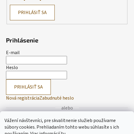
PRIHLÁSIŤ SA
Prihlásenie
E-mail
Heslo
PRIHLÁSIŤ SA
Nová registrácia
Zabudnuté heslo
alebo
Vážení návštevníci, pre skvalitnenie služieb používame
Prihlásiť sa cez Facebook
súbory cookies. Prehliadaním tohto webu súhlasíte s ich
používaním.
Viac informácií
tu
.