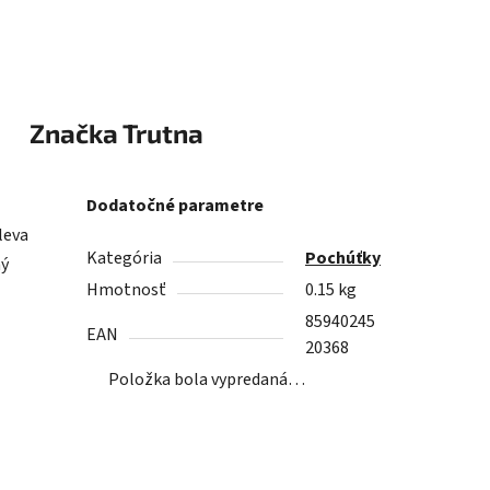
Značka
Trutna
Dodatočné parametre
leva
Kategória
Pochúťky
ný
Hmotnosť
0.15 kg
85940245
EAN
20368
Položka bola vypredaná…