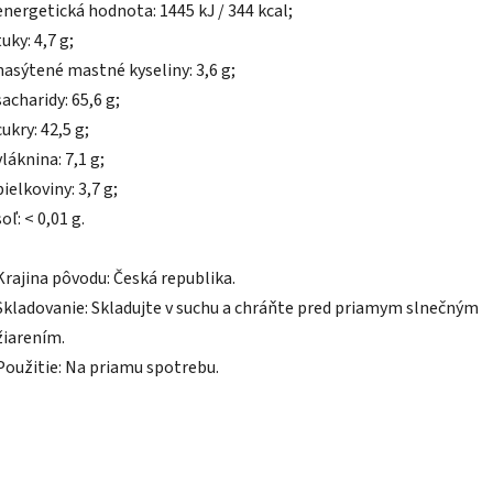
energetická hodnota: 1445 kJ / 344 kcal;
tuky: 4,7 g;
nasýtené mastné kyseliny: 3,6 g;
sacharidy: 65,6 g;
cukry: 42,5 g;
vláknina: 7,1 g;
bielkoviny: 3,7 g;
soľ: < 0,01 g.
Krajina pôvodu: Česká republika.
Skladovanie: Skladujte v suchu a chráňte pred priamym slnečným
žiarením.
Použitie: Na priamu spotrebu.