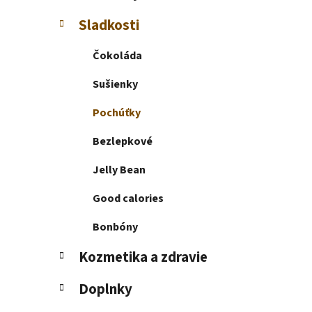
e
l
Sladkosti
Čokoláda
Sušienky
Pochúťky
Bezlepkové
Jelly Bean
Good calories
Bonbóny
Kozmetika a zdravie
Doplnky