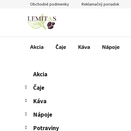
Prejsť
Obchodné podmienky
Reklamačný poriadok
na
obsah
Akcia
Čaje
Káva
Nápoje
B
K
Preskočiť
Akcia
a
kategórie
o
t
č
Čaje
e
n
g
Káva
ý
ó
p
r
Nápoje
i
a
e
n
Potraviny