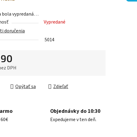
tu
a bola vypredaná…
nosť
Vypredané
i doručenia
5014
iek.
,90
 bez DPH
ková cena:
Opýtať sa
Zdieľať
darmo
Objednávky do 10:30
 60€
Expedujeme v ten deň.