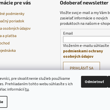
mácie pre vás
Odoberať newsletter
Vložte svoj e-mail a my Vám
né podmienky
zasielať informácie o nových
ačný poriadok
produktoch na našom e-shop
a osobných údajov
Email
a a platba
bchod
Vložením e-mailu súhlasíte 
bjednávka
podmienkami ochrany
osobných údajov
PRIHLÁSIŤ SA
evníci, pre skvalitnenie služieb používame
Odmietnuť
es. Prehliadaním tohto webu súhlasíte s ich
Viac informácií
tu
.
ie
praviť nastavenie cookies