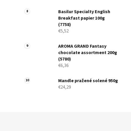
Basilur Specialty English
Breakfast papier 100g
(7758)
€5,52
AROMA GRAND Fantasy
chocolate assortment 200g
(5780)
€6,36
Mandle pražené solené 950g
€24,29
Z
á