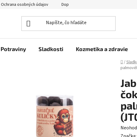
Ochrana osobných údajov
Doprava a platba
Veľkoobchod
Potraviny
Sladkosti
Kozmetika a zdravie
Domov
/
Sladk
palmovéh
Jab
čok
pal
(JT
Prieme
Neohod
hodnot
Značka