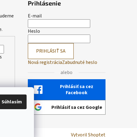
Prihlásenie
 budeme
E-mail
e.
Heslo
PRIHLÁSIŤ SA
s
Nová registrácia
Zabudnuté heslo
alebo
Prihlásiť sa cez
Facebook
Súhlasím
Prihlásiť sa cez Google
Vytvoril Shoptet