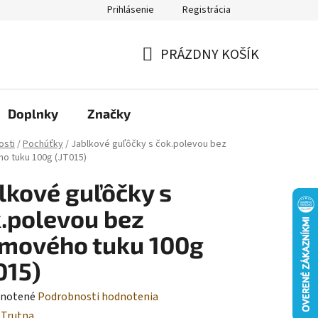
Prihlásenie
Registrácia
Moja objednávka
PRÁZDNY KOŠÍK
NÁKUPNÝ
KOŠÍK
Doplnky
Značky
osti
/
Pochúťky
/
Jablkové guľôčky s čok.polevou bez
o tuku 100g (JT015)
lkové guľôčky s
.polevou bez
mového tuku 100g
015)
rné
notené
Podrobnosti hodnotenia
enie
:
Trutna