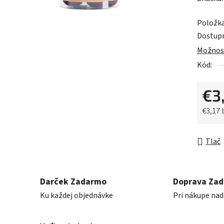
produk
Položk
je
Dostup
0,0
Možnost
z
Kód:
5
hviezdič
€3
€3,17
Jednot
Tlač
Darček Zadarmo
Doprava Za
Ku každej objednávke
Pri nákupe nad