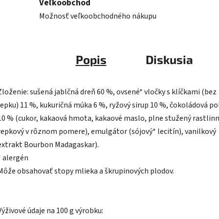
Veľkoobchod
Možnosť veľkoobchodného nákupu
Popis
Diskusia
Zloženie: sušená jablčná dreň 60 %, ovsené* vločky s klíčkami (bez
lepku) 11 %, kukuričná múka 6 %, ryžový sirup 10 %, čokoládová po
10 % (cukor, kakaová hmota, kakaové maslo, plne stužený rastlin
repkový v rôznom pomere), emulgátor (sójový* lecitín), vanilkový
extrakt Bourbon Madagaskar).
* alergén
Môže obsahovať stopy mlieka a škrupinových plodov.
Výživové údaje na 100 g výrobku: