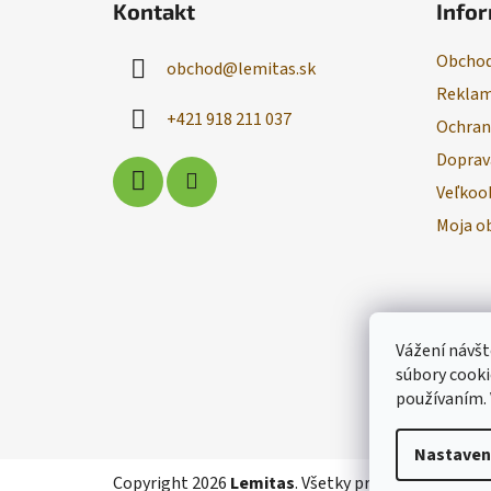
Kontakt
Infor
p
ä
Obchod
obchod
@
lemitas.sk
t
Reklam
i
+421 918 211 037
Ochran
e
Doprav
Veľkoo
Moja o
Vážení návšt
súbory cooki
používaním.
Nastaven
Copyright 2026
Lemitas
. Všetky práva vyhradené.
U