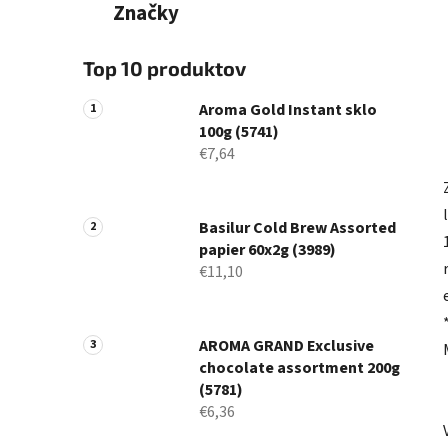
Značky
Top 10 produktov
Aroma Gold Instant sklo
100g (5741)
€7,64
Basilur Cold Brew Assorted
papier 60x2g (3989)
€11,10
AROMA GRAND Exclusive
chocolate assortment 200g
(5781)
€6,36