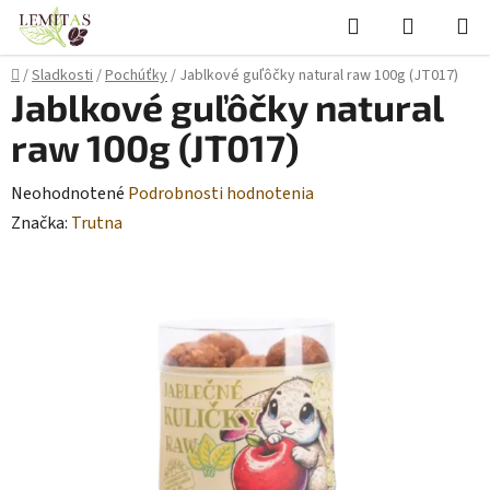
Prejsť
Hľadať
NÁKUP
na
KOŠÍK
obsah
Domov
/
Sladkosti
/
Pochúťky
/
Jablkové guľôčky natural raw 100g (JT017)
Jablkové guľôčky natural
raw 100g (JT017)
Priemerné
Neohodnotené
Podrobnosti hodnotenia
hodnotenie
Značka:
Trutna
produktu
je
0,0
z
5
hviezdičiek.