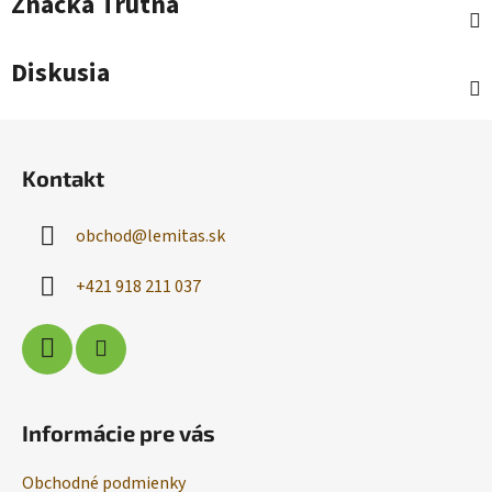
Značka
Trutna
Diskusia
Z
á
Kontakt
p
ä
obchod
@
lemitas.sk
t
i
+421 918 211 037
e
Informácie pre vás
Obchodné podmienky