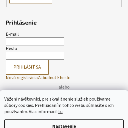
Prihlásenie
E-mail
Heslo
PRIHLÁSIŤ SA
Nová registrácia
Zabudnuté heslo
alebo
Vážení návštevníci, pre skvalitnenie služieb používame
Prihlásiť sa cez Facebook
súbory cookies. Prehliadaním tohto webu súhlasíte s ich
používaním.
Viac informácií
tu
.
Prihlásiť sa cez Google
Nastavenie