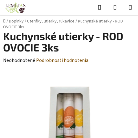
Prejsť
Hľadať
NÁKUP
na
KOŠÍK
obsah
Domov
/
Doplnky
/
Uteráky, utierky, rukavice
/
Kuchynské utierky - ROD
OVOCIE 3ks
Kuchynské utierky - ROD
OVOCIE 3ks
Priemerné
Neohodnotené
Podrobnosti hodnotenia
hodnotenie
produktu
je
0,0
z
5
hviezdičiek.