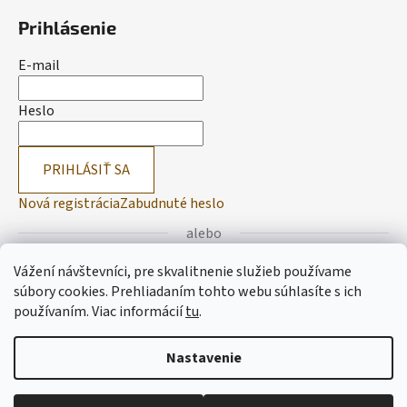
Prihlásenie
E-mail
Heslo
PRIHLÁSIŤ SA
Nová registrácia
Zabudnuté heslo
alebo
Vážení návštevníci, pre skvalitnenie služieb používame
Prihlásiť sa cez Facebook
súbory cookies. Prehliadaním tohto webu súhlasíte s ich
používaním.
Viac informácií
tu
.
Prihlásiť sa cez Google
Nastavenie
Vytvoril Shoptet