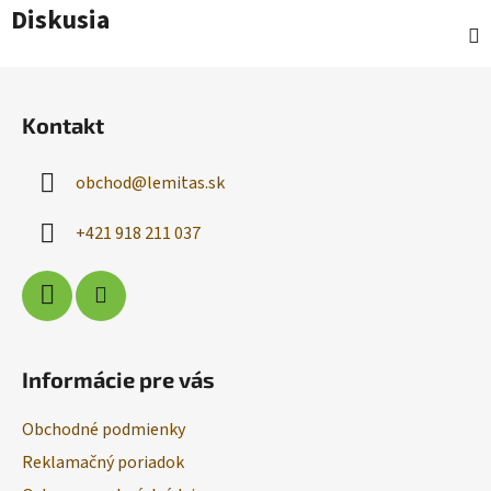
Diskusia
Z
á
Kontakt
p
ä
obchod
@
lemitas.sk
t
i
+421 918 211 037
e
Informácie pre vás
Obchodné podmienky
Reklamačný poriadok