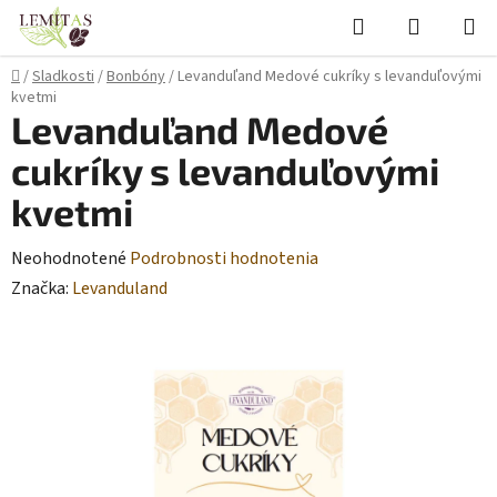
Prejsť
Hľadať
NÁKUP
na
KOŠÍK
obsah
Domov
/
Sladkosti
/
Bonbóny
/
Levanduľand Medové cukríky s levanduľovými
kvetmi
Levanduľand Medové
cukríky s levanduľovými
kvetmi
Priemerné
Neohodnotené
Podrobnosti hodnotenia
hodnotenie
Značka:
Levanduland
produktu
je
0,0
z
5
hviezdičiek.