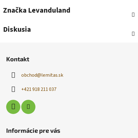
Značka
Levanduland
Diskusia
Z
á
Kontakt
p
ä
obchod
@
lemitas.sk
t
i
+421 918 211 037
e
Informácie pre vás