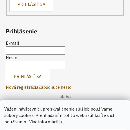
PRIHLÁSIŤ SA
Prihlásenie
E-mail
Heslo
PRIHLÁSIŤ SA
Nová registrácia
Zabudnuté heslo
alebo
Vážení návštevníci, pre skvalitnenie služieb používame
Prihlásiť sa cez Facebook
súbory cookies. Prehliadaním tohto webu súhlasíte s ich
používaním.
Viac informácií
tu
.
Prihlásiť sa cez Google