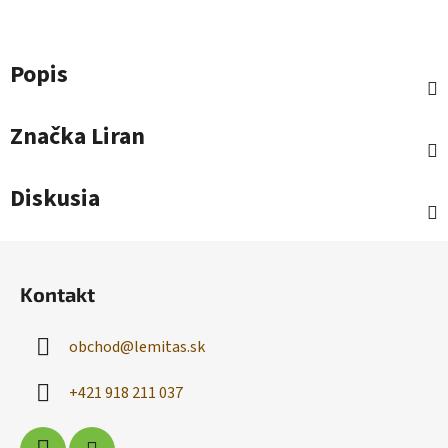
Popis
Značka
Liran
Diskusia
Z
á
Kontakt
p
ä
obchod
@
lemitas.sk
t
i
+421 918 211 037
e