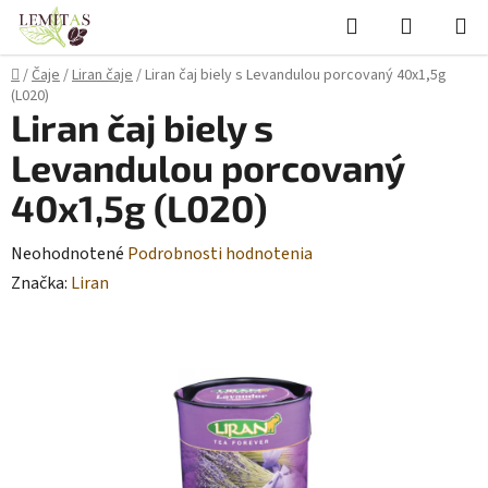
Prejsť
Hľadať
NÁKUP
na
KOŠÍK
obsah
Domov
/
Čaje
/
Liran čaje
/
Liran čaj biely s Levandulou porcovaný 40x1,5g
(L020)
Liran čaj biely s
Levandulou porcovaný
40x1,5g (L020)
Priemerné
Neohodnotené
Podrobnosti hodnotenia
hodnotenie
Značka:
Liran
produktu
je
0,0
z
5
hviezdičiek.