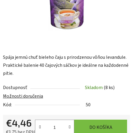
Spája jemnú chuť bieleho čaju s prirodzenou vôňou levandule.
Praktické balenie 40 čajových sáčkov je ideálne na každodenné
pitie.
Dostupnosť
Skladom
(8 ks)
Možnosti doručenia
Kód:
50
€4,46
DO KOŠÍKA
€3,75 bez DPH