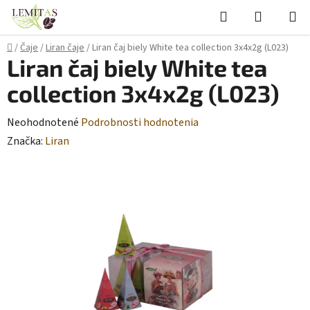
Prejsť
Hľadať
NÁKUP
na
KOŠÍK
obsah
Domov
/
Čaje
/
Liran čaje
/
Liran čaj biely White tea collection 3x4x2g (L023)
Liran čaj biely White tea
collection 3x4x2g (L023)
Priemerné
Neohodnotené
Podrobnosti hodnotenia
hodnotenie
Značka:
Liran
produktu
je
0,0
z
5
hviezdičiek.