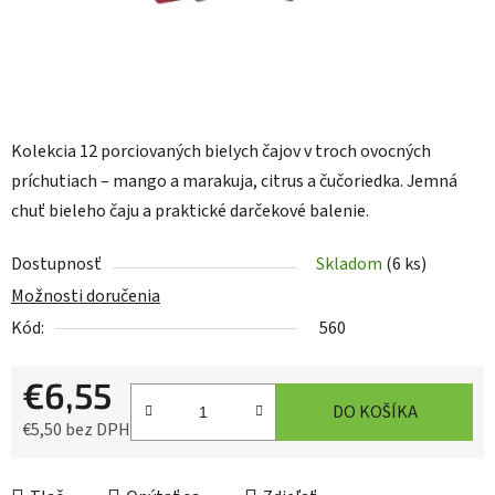
Kolekcia 12 porciovaných bielych čajov v troch ovocných
príchutiach – mango a marakuja, citrus a čučoriedka. Jemná
chuť bieleho čaju a praktické darčekové balenie.
Dostupnosť
Skladom
(6 ks)
Možnosti doručenia
Kód:
560
€6,55
DO KOŠÍKA
€5,50 bez DPH
Jednotková cena: