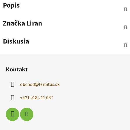
Popis
Značka
Liran
Diskusia
Z
á
Kontakt
p
ä
obchod
@
lemitas.sk
t
i
+421 918 211 037
e