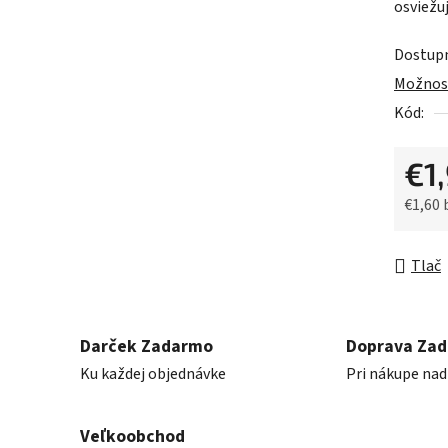
osviežu
z
5
Dostup
hviezdič
Možnost
Kód:
€1
€1,60
Jednot
Tlač
Darček Zadarmo
Doprava Za
Ku každej objednávke
Pri nákupe nad
Veľkoobchod