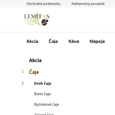
Prejsť
Obchodné podmienky
Reklamačný poriadok
na
obsah
Akcia
Čaje
Káva
Nápoje
B
K
Preskočiť
Akcia
a
kategórie
o
t
č
Čaje
e
n
g
ý
Druh čaju
ó
p
r
Biele čaje
i
a
e
n
Bylinkové čaje
e