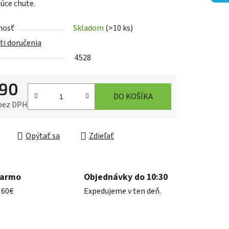
júce chute.
nosť
Skladom
(>10 ks)
iek.
i doručenia
4528
,90
DO KOŠÍKA
 bez DPH
ková cena:
Opýtať sa
Zdieľať
darmo
Objednávky do 10:30
 60€
Expedujeme v ten deň.