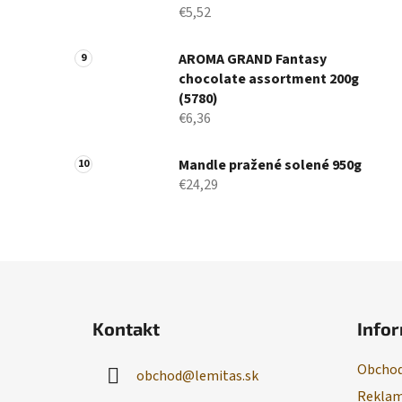
€5,52
AROMA GRAND Fantasy
chocolate assortment 200g
(5780)
€6,36
Mandle pražené solené 950g
€24,29
Z
á
Kontakt
Infor
p
ä
Obchod
obchod
@
lemitas.sk
t
Reklam