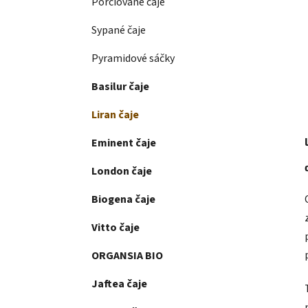
Porciované čaje
Sypané čaje
Pyramidové sáčky
Basilur čaje
Liran čaje
Eminent čaje
London čaje
Biogena čaje
Vitto čaje
ORGANSIA BIO
Jaftea čaje