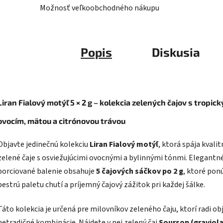
Možnosť veľkoobchodného nákupu
Popis
Diskusia
Liran Fialový motýľ 5 × 2 g – kolekcia zelených čajov s tropic
ovocím, mätou a citrónovou trávou
Objavte jedinečnú kolekciu
Liran Fialový motýľ
, ktorá spája kvalit
zelené čaje s osviežujúcimi ovocnými a bylinnými tónmi. Elegantn
porciované balenie obsahuje
5 čajových sáčkov po 2 g
, ktoré pon
pestrú paletu chutí a príjemný čajový zážitok pri každej šálke.
Táto kolekcia je určená pre milovníkov zeleného čaju, ktorí radi ob
netradičné kombinácie. Nájdete v nej zelený čaj
Soursop (graviola