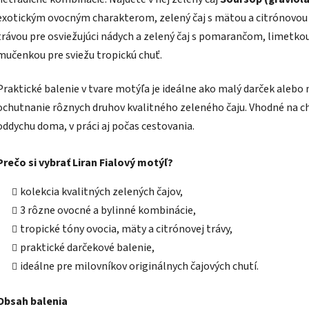
exotickým ovocným charakterom, zelený čaj s mätou a citrónovou
trávou pre osviežujúci nádych a zelený čaj s pomarančom, limetko
mučenkou pre sviežu tropickú chuť.
Praktické balenie v tvare motýľa je ideálne ako malý darček alebo 
ochutnanie rôznych druhov kvalitného zeleného čaju. Vhodné na ch
oddychu doma, v práci aj počas cestovania.
Prečo si vybrať Liran Fialový motýľ?
kolekcia kvalitných zelených čajov,
3 rôzne ovocné a bylinné kombinácie,
tropické tóny ovocia, mäty a citrónovej trávy,
praktické darčekové balenie,
ideálne pre milovníkov originálnych čajových chutí.
Obsah balenia