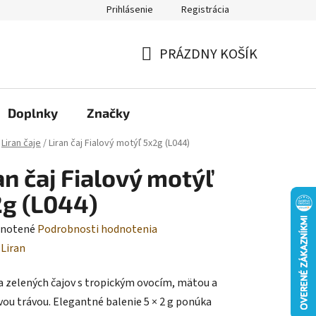
Prihlásenie
Registrácia
Moja objednávka
PRÁZDNY KOŠÍK
NÁKUPNÝ
KOŠÍK
Doplnky
Značky
Liran čaje
/
Liran čaj Fialový motýľ 5x2g (L044)
an čaj Fialový motýľ
g (L044)
rné
notené
Podrobnosti hodnotenia
enie
:
Liran
tu
a zelených čajov s tropickým ovocím, mätou a
vou trávou. Elegantné balenie 5 × 2 g ponúka