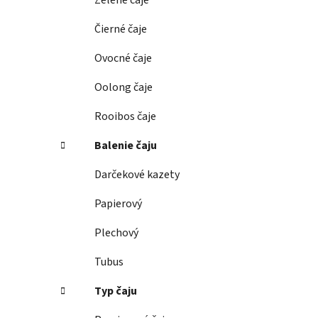
Zelené čaje
l
Čierné čaje
Ovocné čaje
Oolong čaje
Rooibos čaje
Balenie čaju
Darčekové kazety
Papierový
Plechový
Tubus
Typ čaju