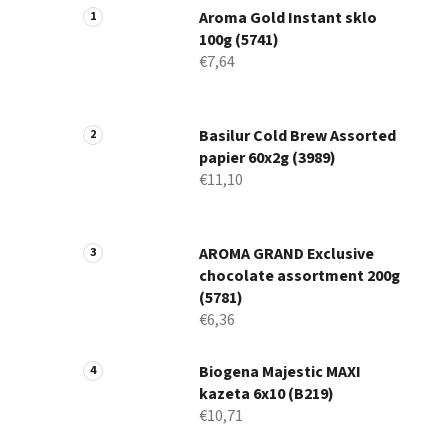
Aroma Gold Instant sklo
100g (5741)
€7,64
Basilur Cold Brew Assorted
papier 60x2g (3989)
€11,10
AROMA GRAND Exclusive
chocolate assortment 200g
(5781)
€6,36
Biogena Majestic MAXI
kazeta 6x10 (B219)
€10,71