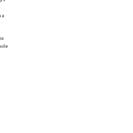
u a
na
víle