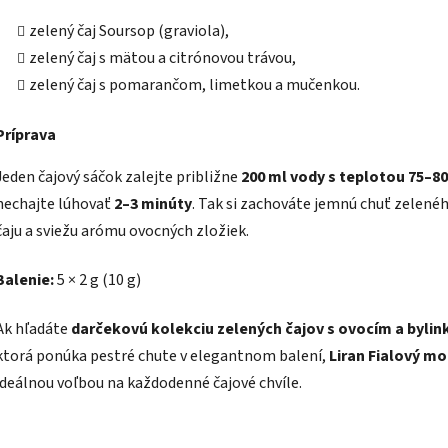
zelený čaj Soursop (graviola),
zelený čaj s mätou a citrónovou trávou,
zelený čaj s pomarančom, limetkou a mučenkou.
Príprava
Jeden čajový sáčok zalejte približne
200 ml vody s teplotou 75–80
nechajte lúhovať
2–3 minúty
. Tak si zachováte jemnú chuť zelené
čaju a sviežu arómu ovocných zložiek.
Balenie:
5 × 2 g (10 g)
Ak hľadáte
darčekovú kolekciu zelených čajov s ovocím a bylin
ktorá ponúka pestré chute v elegantnom balení,
Liran Fialový mo
ideálnou voľbou na každodenné čajové chvíle.