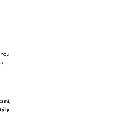
 °C
a
ho
kami
,
týľ
je