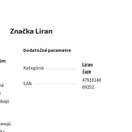
Značka
Liran
Dodatočné parametre
kým
Liran
Kategória
čaje
47910140
EAN
né
09252
é
úkajú
javujú
)
s