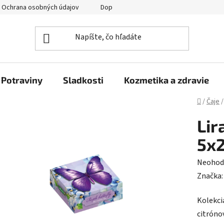
Ochrana osobných údajov
Doprava a platba
Veľkoobchod
Potraviny
Sladkosti
Kozmetika a zdravie
Domov
/
Čaje
/
Lir
5x2
Prieme
Neohod
hodnot
Značka
produk
Kolekci
je
citróno
0,0