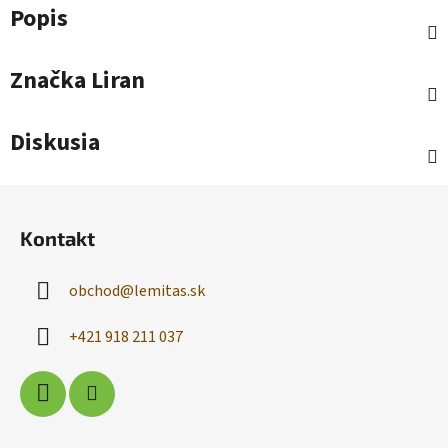
Popis
Značka
Liran
Diskusia
Z
á
Kontakt
p
ä
obchod
@
lemitas.sk
t
i
+421 918 211 037
e