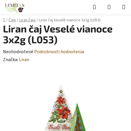
Prejsť
Hľadať
NÁKUP
na
KOŠÍK
obsah
Domov
/
Čaje
/
Liran čaje
/
Liran čaj Veselé vianoce 3x2g (L053)
Liran čaj Veselé vianoce
3x2g (L053)
Priemerné
Neohodnotené
Podrobnosti hodnotenia
hodnotenie
Značka:
Liran
produktu
je
0,0
z
5
hviezdičiek.