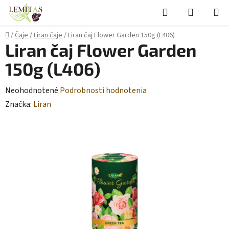
Prejsť
Hľadať
NÁKUP
na
KOŠÍK
obsah
Domov
/
Čaje
/
Liran čaje
/
Liran čaj Flower Garden 150g (L406)
Liran čaj Flower Garden
150g (L406)
Priemerné
Neohodnotené
Podrobnosti hodnotenia
hodnotenie
Značka:
Liran
produktu
je
0,0
z
5
hviezdičiek.