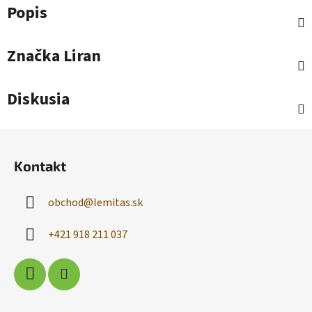
Popis
Značka
Liran
Diskusia
Z
á
Kontakt
p
ä
obchod
@
lemitas.sk
t
i
+421 918 211 037
e