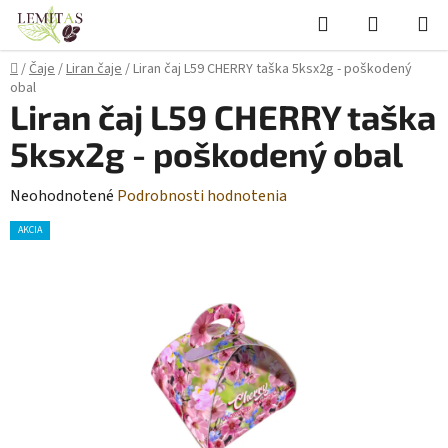
Prejsť
Hľadať
NÁKUP
na
KOŠÍK
obsah
Domov
/
Čaje
/
Liran čaje
/
Liran čaj L59 CHERRY taška 5ksx2g - poškodený
obal
Liran čaj L59 CHERRY taška
5ksx2g - poškodený obal
Priemerné
Neohodnotené
Podrobnosti hodnotenia
hodnotenie
AKCIA
produktu
je
0,0
z
5
hviezdičiek.