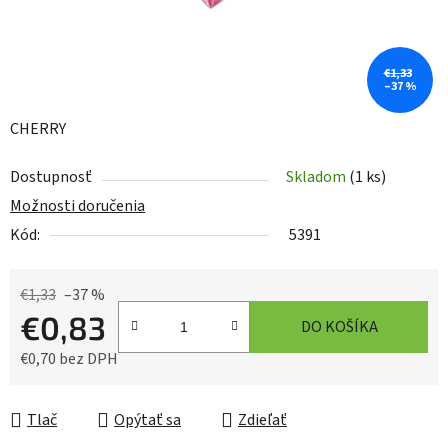
€1,33
–37 %
CHERRY
Dostupnosť
Skladom
(1 ks)
Možnosti doručenia
Kód:
5391
€1,33
–37 %
€0,83
DO KOŠÍKA
€0,70 bez DPH
Jednotková cena:
Tlač
Opýtať sa
Zdieľať