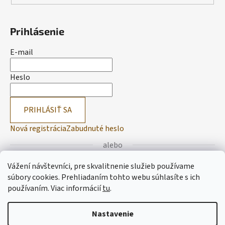
Prihlásenie
E-mail
Heslo
PRIHLÁSIŤ SA
Nová registrácia
Zabudnuté heslo
alebo
Vážení návštevníci, pre skvalitnenie služieb používame
Prihlásiť sa cez Facebook
súbory cookies. Prehliadaním tohto webu súhlasíte s ich
používaním.
Viac informácií
tu
.
Prihlásiť sa cez Google
Nastavenie