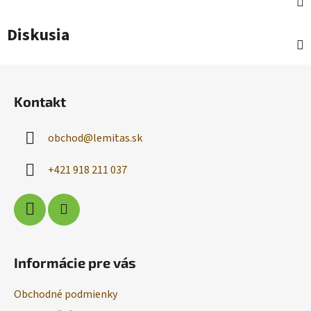
Diskusia
Z
á
Kontakt
p
ä
obchod
@
lemitas.sk
t
i
+421 918 211 037
e
Informácie pre vás
Obchodné podmienky