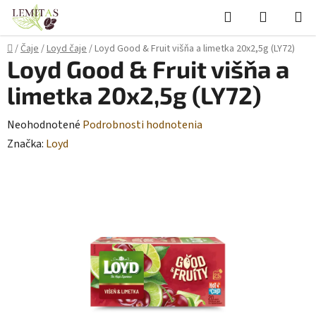
Prejsť
Hľadať
NÁKUP
na
KOŠÍK
obsah
Domov
/
Čaje
/
Loyd čaje
/
Loyd Good & Fruit višňa a limetka 20x2,5g (LY72)
Loyd Good & Fruit višňa a
limetka 20x2,5g (LY72)
Priemerné
Neohodnotené
Podrobnosti hodnotenia
hodnotenie
Značka:
Loyd
produktu
je
0,0
z
5
hviezdičiek.