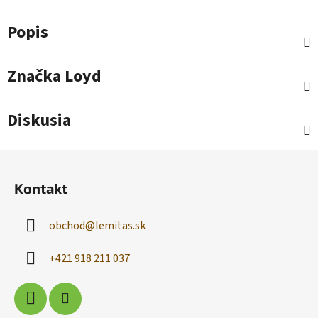
Popis
Značka
Loyd
Diskusia
Z
á
Kontakt
p
ä
obchod
@
lemitas.sk
t
i
+421 918 211 037
e