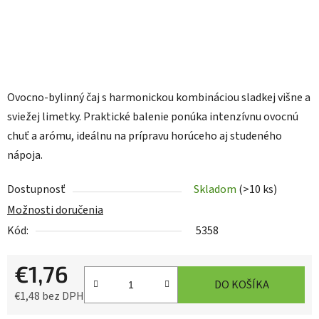
Ovocno-bylinný čaj s harmonickou kombináciou sladkej višne a
sviežej limetky. Praktické balenie
ponúka intenzívnu ovocnú
chuť a arómu, ideálnu na prípravu horúceho aj studeného
nápoja.
Dostupnosť
Skladom
(>10 ks)
Možnosti doručenia
Kód:
5358
€1,76
DO KOŠÍKA
€1,48 bez DPH
Jednotková cena: