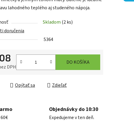
ravu lahodného teplého aj studeného nápoja.
nosť
Skladom
(2 ks)
iek.
i doručenia
5364
,08
DO KOŠÍKA
 bez DPH
ková cena:
Opýtať sa
Zdieľať
darmo
Objednávky do 10:30
 60€
Expedujeme v ten deň.