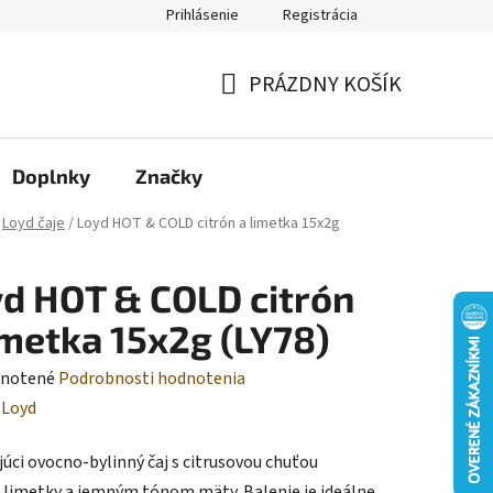
Prihlásenie
Registrácia
Moja objednávka
PRÁZDNY KOŠÍK
NÁKUPNÝ
KOŠÍK
Doplnky
Značky
Loyd čaje
/
Loyd HOT & COLD citrón a limetka 15x2g
d HOT & COLD citrón
imetka 15x2g (LY78)
rné
notené
Podrobnosti hodnotenia
enie
:
Loyd
tu
júci ovocno-bylinný čaj s citrusovou chuťou
, limetky a jemným tónom mäty. Balenie
je ideálne