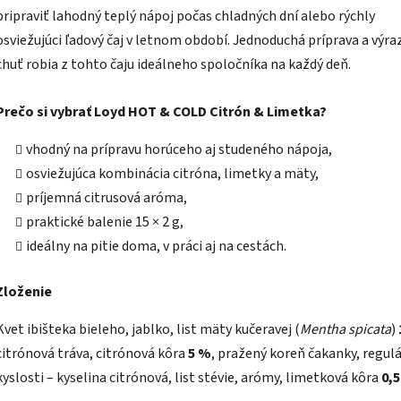
pripraviť lahodný teplý nápoj počas chladných dní alebo rýchly
osviežujúci ľadový čaj v letnom období. Jednoduchá príprava a výra
chuť robia z tohto čaju ideálneho spoločníka na každý deň.
Prečo si vybrať Loyd HOT & COLD Citrón & Limetka?
vhodný na prípravu horúceho aj studeného nápoja,
osviežujúca kombinácia citróna, limetky a mäty,
príjemná citrusová aróma,
praktické balenie 15 × 2 g,
ideálny na pitie doma, v práci aj na cestách.
Zloženie
Kvet ibišteka bieleho, jablko, list mäty kučeravej (
Mentha spicata
)
citrónová tráva, citrónová kôra
5 %
, pražený koreň čakanky, regul
kyslosti – kyselina citrónová, list stévie, arómy, limetková kôra
0,