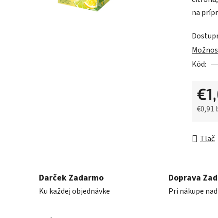
0,0
na príp
z
5
Dostup
hviezdič
Možnost
Kód:
€1
€0,91
Jednot
Tlač
Darček Zadarmo
Doprava Za
Ku každej objednávke
Pri nákupe nad