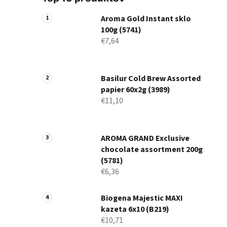
Aroma Gold Instant sklo
100g (5741)
€7,64
Basilur Cold Brew Assorted
papier 60x2g (3989)
€11,10
AROMA GRAND Exclusive
chocolate assortment 200g
(5781)
€6,36
Biogena Majestic MAXI
kazeta 6x10 (B219)
€10,71