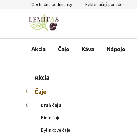
Prejsť
Obchodné podmienky
Reklamačný poriadok
na
obsah
Akcia
Čaje
Káva
Nápoje
B
K
Preskočiť
Akcia
a
kategórie
o
t
č
Čaje
e
n
g
ý
Druh čaju
ó
p
r
Biele čaje
i
a
e
n
Bylinkové čaje