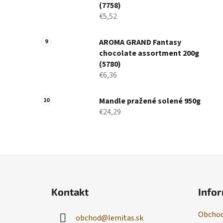
(7758)
€5,52
AROMA GRAND Fantasy
chocolate assortment 200g
(5780)
€6,36
Mandle pražené solené 950g
€24,29
Z
á
Kontakt
Infor
p
ä
Obchod
obchod
@
lemitas.sk
t