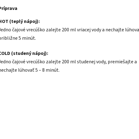
Príprava
HOT (teplý nápoj):
Jedno čajové vrecúško zalejte 200 ml vriacej vody a nechajte lúhov
približne 5 minút.
COLD (studený nápoj):
Jedno čajové vrecúško zalejte 200 ml studenej vody, premiešajte a
nechajte lúhovať 5 – 8 minút.