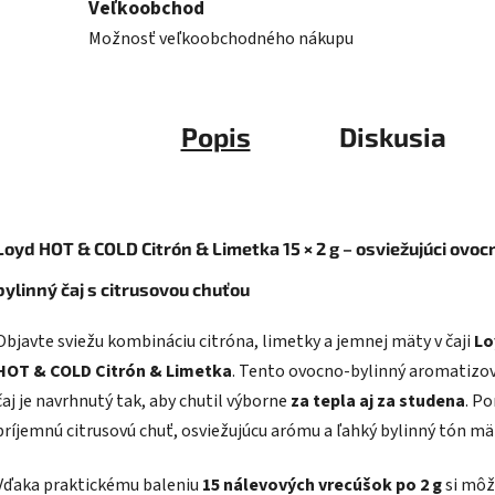
Veľkoobchod
Možnosť veľkoobchodného nákupu
Popis
Diskusia
Loyd HOT & COLD Citrón & Limetka 15 × 2 g – osviežujúci ovoc
bylinný čaj s citrusovou chuťou
Objavte sviežu kombináciu citróna, limetky a jemnej mäty v čaji
Lo
HOT & COLD Citrón & Limetka
. Tento ovocno-bylinný aromatizo
čaj je navrhnutý tak, aby chutil výborne
za tepla aj za studena
. P
príjemnú citrusovú chuť, osviežujúcu arómu a ľahký bylinný tón mä
Vďaka praktickému baleniu
15 nálevových vrecúšok po 2 g
si môž