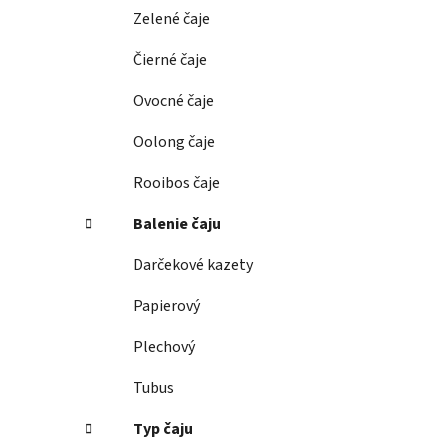
e
Zelené čaje
l
Čierné čaje
Ovocné čaje
Oolong čaje
Rooibos čaje
Balenie čaju
Darčekové kazety
Papierový
Plechový
Tubus
Typ čaju