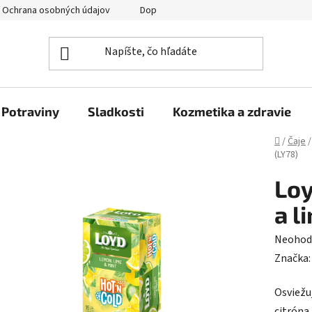
Ochrana osobných údajov
Doprava a platba
Veľkoobchod
Potraviny
Sladkosti
Kozmetika a zdravie
Domov
/
Čaje
/
(LY78)
Loy
a l
Prieme
Neohod
hodnot
Značka
produk
Osviežu
je
citróna