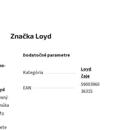
Značka
Loyd
Dodatočné parametre
no-
Loyd
Kategória
čaje
59003960
EAN
yd
36315
vaný
onúka
ty.
ete