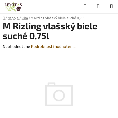
Prejsť
Hľadať
NÁKUP
na
KOŠÍK
obsah
Domov
/
Nápoje
/
Vína
/
M Rizling vlašský biele suché 0,75l
M Rizling vlašský biele
suché 0,75l
Priemerné
Neohodnotené
Podrobnosti hodnotenia
hodnotenie
produktu
je
0,0
z
5
hviezdičiek.