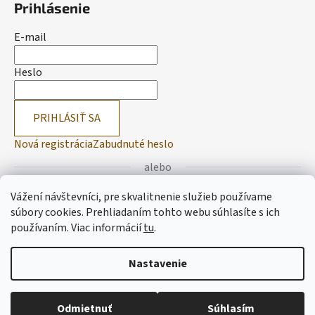
Prihlásenie
E-mail
Heslo
PRIHLÁSIŤ SA
Nová registrácia
Zabudnuté heslo
alebo
Vážení návštevníci, pre skvalitnenie služieb používame
Prihlásiť sa cez Facebook
súbory cookies. Prehliadaním tohto webu súhlasíte s ich
používaním.
Viac informácií
tu
.
Prihlásiť sa cez Google
Nastavenie
Vytvoril Shoptet
Odmietnuť
Súhlasím
Copyright 2026
Lemitas
. Všetky práva vyhradené.
Upraviť