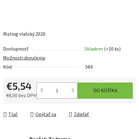
Rizling vlašský 2020
Dostupnosť
Skladom
(>10 ks)
Možnosti doručenia
Kód:
564
€5,54
DO KOŠÍKA
€4,50 bez DPH
Jednotková cena:
Tlač
Opýtať sa
Zdieľať