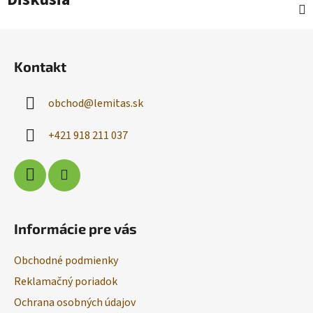
Z
á
Kontakt
p
ä
obchod
@
lemitas.sk
t
i
+421 918 211 037
e
Informácie pre vás
Obchodné podmienky
Reklamačný poriadok
Ochrana osobných údajov