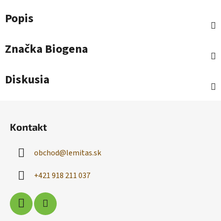
Popis
Značka
Biogena
Diskusia
Z
á
Kontakt
p
ä
obchod
@
lemitas.sk
t
i
+421 918 211 037
e