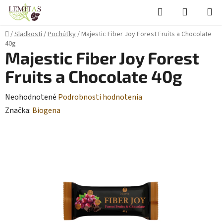
Prejsť
Hľadať
NÁKUP
na
KOŠÍK
obsah
Domov
/
Sladkosti
/
Pochúťky
/
Majestic Fiber Joy Forest Fruits a Chocolate
40g
Majestic Fiber Joy Forest
Fruits a Chocolate 40g
Priemerné
Neohodnotené
Podrobnosti hodnotenia
hodnotenie
Značka:
Biogena
produktu
je
0,0
z
5
hviezdičiek.