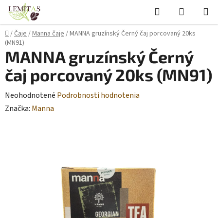
Prejsť
Hľadať
NÁKUP
na
KOŠÍK
obsah
Domov
/
Čaje
/
Manna čaje
/
MANNA gruzínský Černý čaj porcovaný 20ks
(MN91)
MANNA gruzínský Černý
čaj porcovaný 20ks (MN91)
Priemerné
Neohodnotené
Podrobnosti hodnotenia
hodnotenie
Značka:
Manna
produktu
je
0,0
z
5
hviezdičiek.