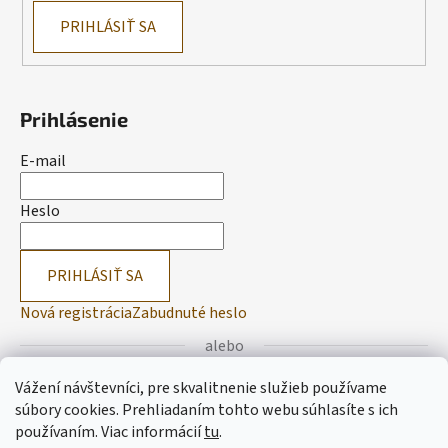
PRIHLÁSIŤ SA
Prihlásenie
E-mail
Heslo
PRIHLÁSIŤ SA
Nová registrácia
Zabudnuté heslo
alebo
Vážení návštevníci, pre skvalitnenie služieb používame
Prihlásiť sa cez Facebook
súbory cookies. Prehliadaním tohto webu súhlasíte s ich
používaním.
Viac informácií
tu
.
Prihlásiť sa cez Google