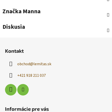
Značka
Manna
Diskusia
Z
á
Kontakt
p
ä
obchod
@
lemitas.sk
t
i
+421 918 211 037
e
Informácie pre vás