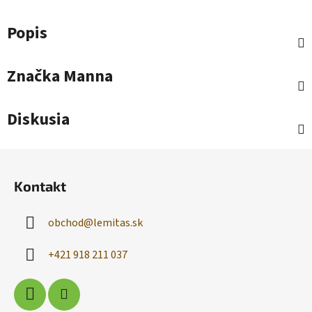
Popis
Značka
Manna
Diskusia
Z
á
Kontakt
p
ä
obchod
@
lemitas.sk
t
i
+421 918 211 037
e