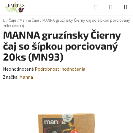
Prejsť
Hľadať
NÁKUP
na
KOŠÍK
obsah
Domov
/
Čaje
/
Manna čaje
/
MANNA gruzínsky Čierny čaj so šípkou porciovaný
20ks (MN93)
MANNA gruzínsky Čierny
čaj so šípkou porciovaný
20ks (MN93)
Priemerné
Neohodnotené
Podrobnosti hodnotenia
hodnotenie
Značka:
Manna
produktu
je
0,0
z
5
hviezdičiek.