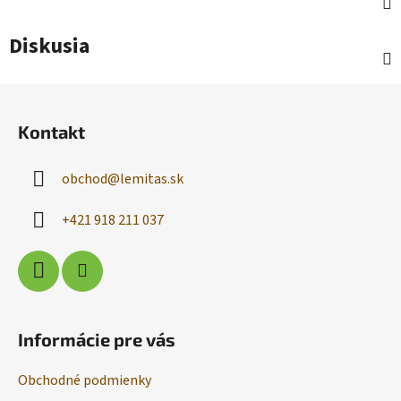
Diskusia
Z
á
Kontakt
p
ä
obchod
@
lemitas.sk
t
i
+421 918 211 037
e
Informácie pre vás
Obchodné podmienky