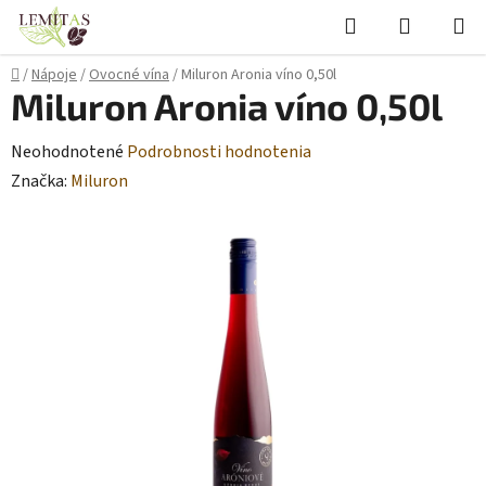
Prejsť
Hľadať
NÁKUP
na
KOŠÍK
obsah
Domov
/
Nápoje
/
Ovocné vína
/
Miluron Aronia víno 0,50l
Miluron Aronia víno 0,50l
Priemerné
Neohodnotené
Podrobnosti hodnotenia
hodnotenie
Značka:
Miluron
produktu
je
0,0
z
5
hviezdičiek.