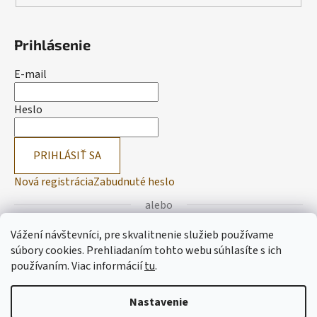
Prihlásenie
E-mail
Heslo
PRIHLÁSIŤ SA
Nová registrácia
Zabudnuté heslo
alebo
Vážení návštevníci, pre skvalitnenie služieb používame
Prihlásiť sa cez Facebook
súbory cookies. Prehliadaním tohto webu súhlasíte s ich
používaním.
Viac informácií
tu
.
Prihlásiť sa cez Google
Nastavenie