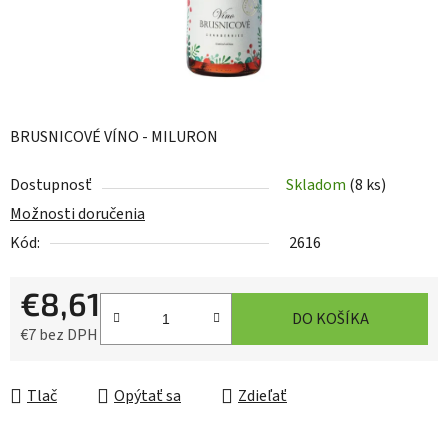
BRUSNICOVÉ VÍNO - MILURON
Dostupnosť
Skladom
(8 ks)
Možnosti doručenia
Kód:
2616
€8,61
DO KOŠÍKA
€7 bez DPH
Jednotková cena:
Tlač
Opýtať sa
Zdieľať