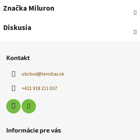
Značka
Miluron
Diskusia
Z
á
Kontakt
p
ä
obchod
@
lemitas.sk
t
i
+421 918 211 037
e
Informácie pre vás