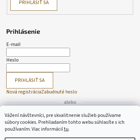
PRIHLÁSIŤ SA
Prihlásenie
E-mail
Heslo
PRIHLÁSIŤ SA
Nová registrácia
Zabudnuté heslo
alebo
Vážení návštevníci, pre skvalitnenie služieb používame
Prihlásiť sa cez Facebook
súbory cookies. Prehliadaním tohto webu súhlasíte s ich
používaním.
Viac informácií
tu
.
Prihlásiť sa cez Google