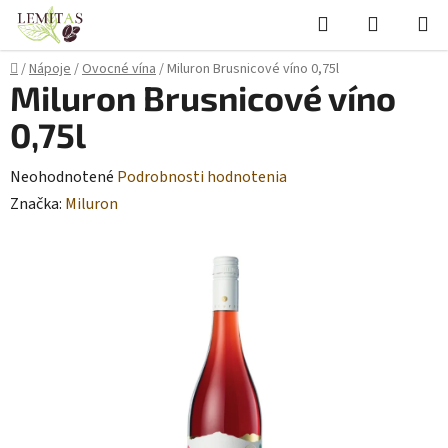
Prejsť
Hľadať
NÁKUP
na
KOŠÍK
obsah
Domov
/
Nápoje
/
Ovocné vína
/
Miluron Brusnicové víno 0,75l
Miluron Brusnicové víno
0,75l
Priemerné
Neohodnotené
Podrobnosti hodnotenia
hodnotenie
Značka:
Miluron
produktu
je
0,0
z
5
hviezdičiek.