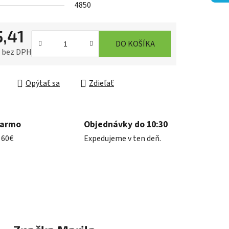
4850
5,41
iek.
DO KOŠÍKA
5 bez DPH
ková cena:
Opýtať sa
Zdieľať
darmo
Objednávky do 10:30
 60€
Expedujeme v ten deň.