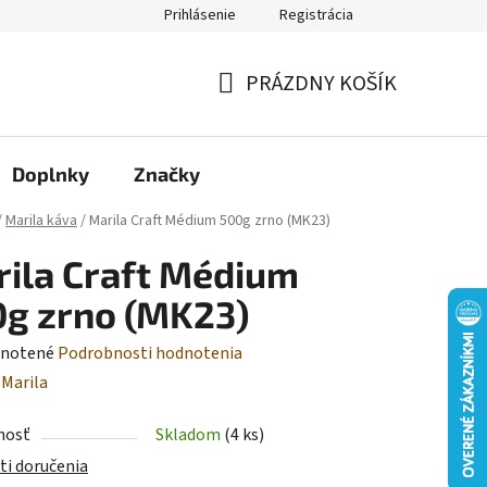
Prihlásenie
Registrácia
Moja objednávka
PRÁZDNY KOŠÍK
NÁKUPNÝ
KOŠÍK
Doplnky
Značky
/
Marila káva
/
Marila Craft Médium 500g zrno (MK23)
ila Craft Médium
g zrno (MK23)
rné
notené
Podrobnosti hodnotenia
enie
:
Marila
tu
nosť
Skladom
(4 ks)
i doručenia