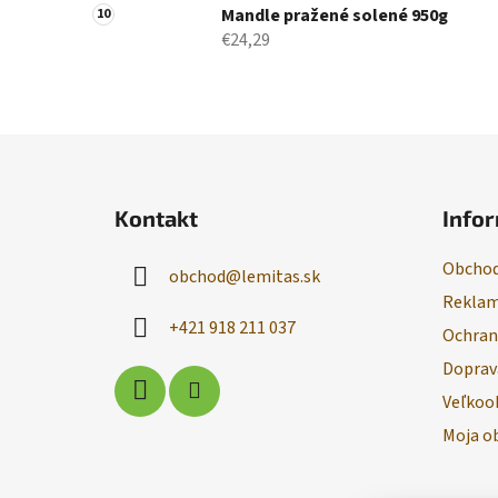
Mandle pražené solené 950g
€24,29
Z
á
Kontakt
Infor
p
ä
Obchod
obchod
@
lemitas.sk
t
Reklam
i
+421 918 211 037
Ochran
e
Doprav
Veľkoo
Moja o