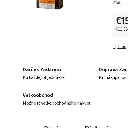
Kód:
z
5
€1
hviezdič
€12,9
Jednot
Tlač
Darček Zadarmo
Doprava Za
Ku každej objednávke
Pri nákupe nad
Veľkoobchod
Možnosť veľkoobchodného nákupu