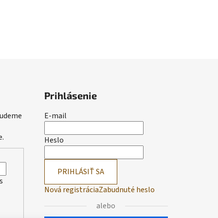
Prihlásenie
 budeme
E-mail
e.
Heslo
PRIHLÁSIŤ SA
s
Nová registrácia
Zabudnuté heslo
alebo