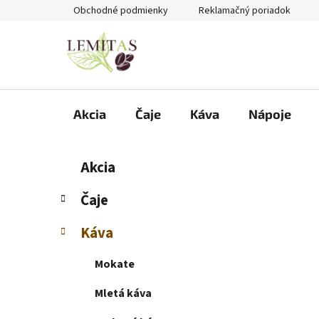
Prejsť
Obchodné podmienky
Reklamačný poriadok
na
obsah
Akcia
Čaje
Káva
Nápoje
B
K
Preskočiť
Akcia
a
kategórie
o
t
č
Čaje
e
n
g
Káva
ý
ó
p
r
Mokate
i
a
e
n
Mletá káva
e