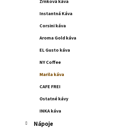
Zrnková káva
l
Instantná Káva
Corsini káva
Aroma Gold káva
EL Gusto káva
NY Coffee
Marila káva
CAFE FREI
Ostatné kávy
INKA káva
Nápoje