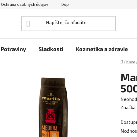
Ochrana osobných údajov
Doprava a platba
Veľkoobchod
Potraviny
Sladkosti
Kozmetika a zdravie
Domov
/
Káva
Mar
500
Prieme
Neohod
hodnot
Značka
produk
Dostup
je
Možnost
0,0