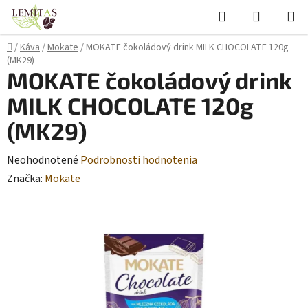
Prejsť
Hľadať
NÁKUP
na
KOŠÍK
obsah
Domov
/
Káva
/
Mokate
/
MOKATE čokoládový drink MILK CHOCOLATE 120g
(MK29)
MOKATE čokoládový drink
MILK CHOCOLATE 120g
(MK29)
Priemerné
Neohodnotené
Podrobnosti hodnotenia
hodnotenie
Značka:
Mokate
produktu
je
0,0
z
5
hviezdičiek.