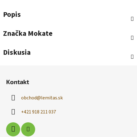
Popis
Značka
Mokate
Diskusia
Z
á
Kontakt
p
ä
obchod
@
lemitas.sk
t
i
+421 918 211 037
e