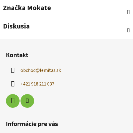
Značka
Mokate
Diskusia
Z
á
Kontakt
p
ä
obchod
@
lemitas.sk
t
i
+421 918 211 037
e
Informácie pre vás