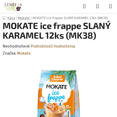
Prejsť
Hľadať
NÁKUP
na
KOŠÍK
obsah
Domov
/
Káva
/
Mokate
/
MOKATE ice frappe SLANÝ KARAMEL 12ks (MK38)
MOKATE ice frappe SLANÝ
KARAMEL 12ks (MK38)
Priemerné
Neohodnotené
Podrobnosti hodnotenia
hodnotenie
Značka:
Mokate
produktu
je
0,0
z
5
hviezdičiek.