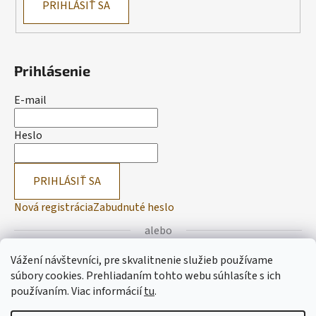
PRIHLÁSIŤ SA
Prihlásenie
E-mail
Heslo
PRIHLÁSIŤ SA
Nová registrácia
Zabudnuté heslo
alebo
Vážení návštevníci, pre skvalitnenie služieb používame
Prihlásiť sa cez Facebook
súbory cookies. Prehliadaním tohto webu súhlasíte s ich
používaním.
Viac informácií
tu
.
Prihlásiť sa cez Google