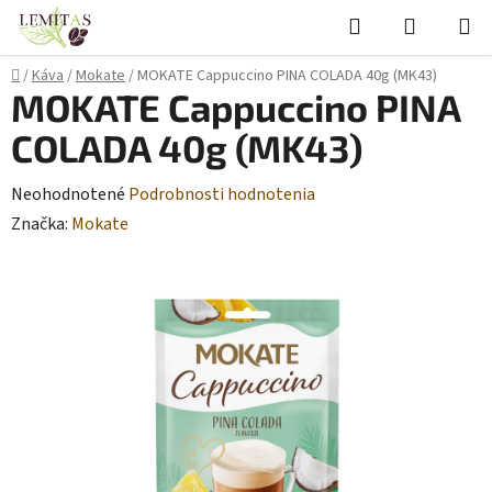
Prejsť
Hľadať
NÁKUP
na
KOŠÍK
obsah
Domov
/
Káva
/
Mokate
/
MOKATE Cappuccino PINA COLADA 40g (MK43)
MOKATE Cappuccino PINA
COLADA 40g (MK43)
Priemerné
Neohodnotené
Podrobnosti hodnotenia
hodnotenie
Značka:
Mokate
produktu
je
0,0
z
5
hviezdičiek.