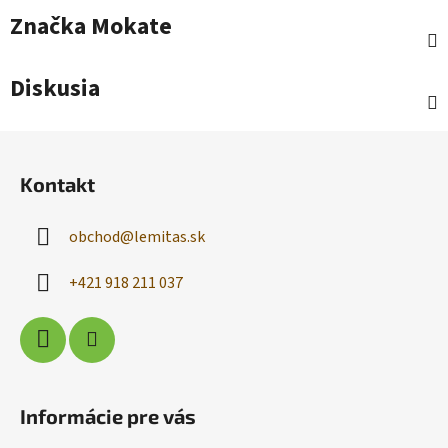
Značka
Mokate
Diskusia
Z
á
Kontakt
p
ä
obchod
@
lemitas.sk
t
i
+421 918 211 037
e
Informácie pre vás