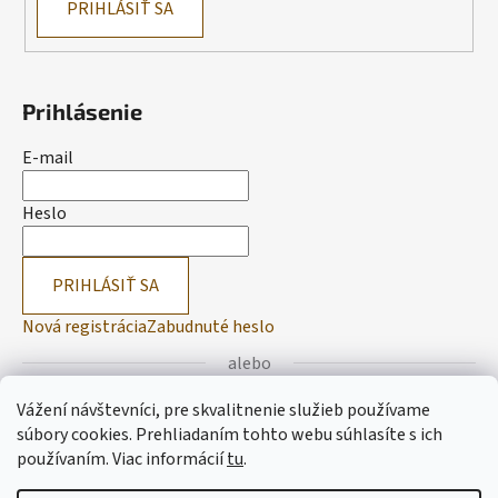
PRIHLÁSIŤ SA
Prihlásenie
E-mail
Heslo
PRIHLÁSIŤ SA
Nová registrácia
Zabudnuté heslo
alebo
Vážení návštevníci, pre skvalitnenie služieb používame
Prihlásiť sa cez Facebook
súbory cookies. Prehliadaním tohto webu súhlasíte s ich
používaním.
Viac informácií
tu
.
Prihlásiť sa cez Google