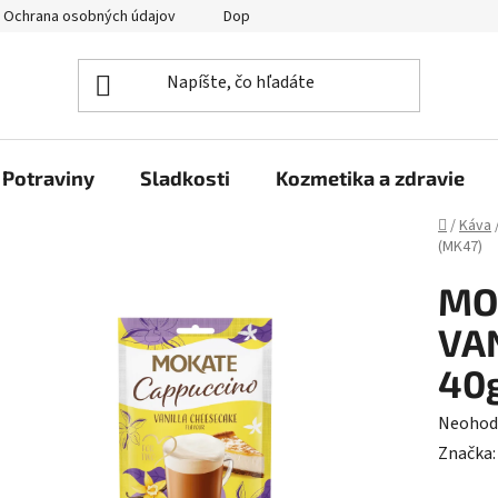
Ochrana osobných údajov
Doprava a platba
Veľkoobchod
Potraviny
Sladkosti
Kozmetika a zdravie
Domov
/
Káva
(MK47)
MO
VA
40
Prieme
Neohod
hodnot
Značka
produk