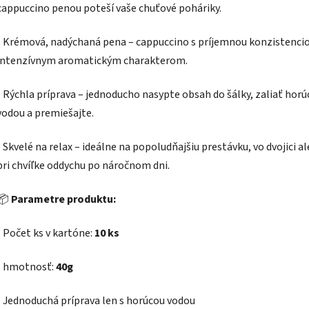
cappuccino penou poteší vaše chuťové poháriky.
-
Krémová, nadýchaná pena – cappuccino s príjemnou konzistencio
intenzívnym aromatickým charakterom.
-
Rýchla príprava – jednoducho nasypte obsah do šálky, zaliať hor
vodou a premiešajte.
-
Skvelé na relax – ideálne na popoludňajšiu prestávku, vo dvojici a
pri chvíľke oddychu po náročnom dni.
📦
Parametre produktu:
- Počet ks v kartóne:
10 ks
- hmotnosť:
40g
- Jednoduchá príprava len s horúcou vodou