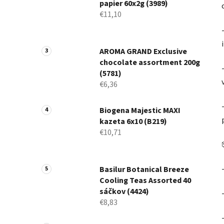
papier 60x2g (3989)
€11,10
AROMA GRAND Exclusive
chocolate assortment 200g
(5781)
€6,36
Biogena Majestic MAXI
kazeta 6x10 (B219)
€10,71
Basilur Botanical Breeze
Cooling Teas Assorted 40
sáčkov (4424)
€8,83