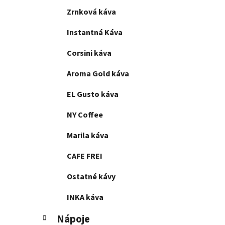
e
Zrnková káva
l
Instantná Káva
Corsini káva
Aroma Gold káva
EL Gusto káva
NY Coffee
Marila káva
CAFE FREI
Ostatné kávy
INKA káva
Nápoje