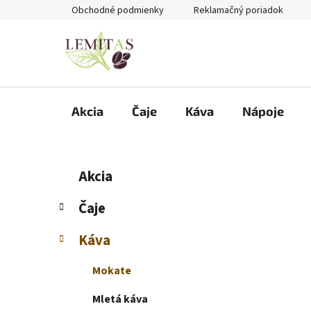
Prejsť
Obchodné podmienky
Reklamačný poriadok
na
obsah
Akcia
Čaje
Káva
Nápoje
B
K
Preskočiť
Akcia
a
kategórie
o
t
č
Čaje
e
n
g
Káva
ý
ó
p
r
Mokate
i
a
e
n
Mletá káva