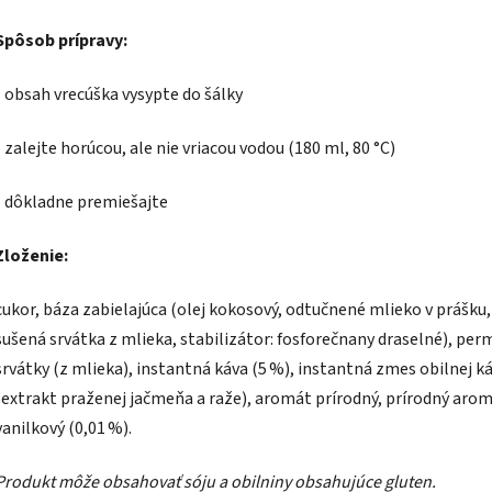
Spôsob prípravy:
- obsah vrecúška vysypte do šálky
- zalejte horúcou, ale nie vriacou vodou (180 ml, 80 °C)
- dôkladne premiešajte
Zloženie:
cukor, báza zabielajúca (olej kokosový, odtučnené mlieko v prášku,
sušená srvátka z mlieka, stabilizátor: fosforečnany draselné), per
srvátky (z mlieka), instantná káva (5 %), instantná zmes obilnej k
(extrakt praženej jačmeňa a raže), aromát prírodný, prírodný aro
vanilkový (0,01 %).
Produkt môže obsahovať sóju a obilniny obsahujúce gluten.