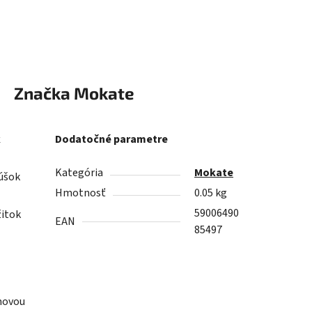
Značka
Mokate
k
Dodatočné parametre
Kategória
Mokate
úšok
Hmotnosť
0.05 kg
59006490
žitok
EAN
85497
émovou