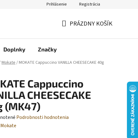
Prihlásenie
Registrácia
Moja objednávka
PRÁZDNY KOŠÍK
NÁKUPNÝ
KOŠÍK
Doplnky
Značky
/
Mokate
/
MOKATE Cappuccino VANILLA CHEESECAKE 40g
KATE Cappuccino
NILLA CHEESECAKE
g (MK47)
rné
notené
Podrobnosti hodnotenia
enie
:
Mokate
tu