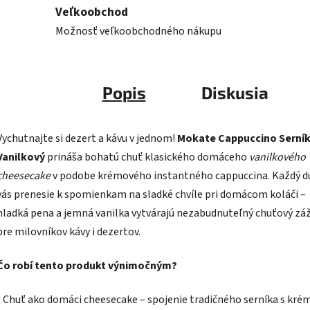
Veľkoobchod
Možnosť veľkoobchodného nákupu
Popis
Diskusia
Vychutnajte si dezert a kávu v jednom!
Mokate Cappuccino Serní
Vanilkový
prináša bohatú chuť klasického domáceho
vanilkového
cheesecake
v podobe krémového instantného cappuccina. Každý d
vás prenesie k spomienkam na sladké chvíle pri domácom koláči –
hladká pena a jemná vanilka vytvárajú nezabudnuteľný chuťový zá
pre milovníkov kávy i dezertov.
Čo robí tento produkt výnimočným?
-
Chuť ako domáci cheesecake – spojenie tradičného serníka s kr