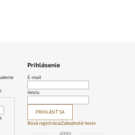
Prihlásenie
 budeme
E-mail
e.
Heslo
PRIHLÁSIŤ SA
s
Nová registrácia
Zabudnuté heslo
alebo