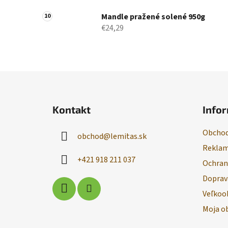
Mandle pražené solené 950g
€24,29
Z
á
Kontakt
Infor
p
ä
Obchod
obchod
@
lemitas.sk
t
Reklam
i
+421 918 211 037
Ochran
e
Doprav
Veľkoo
Moja o