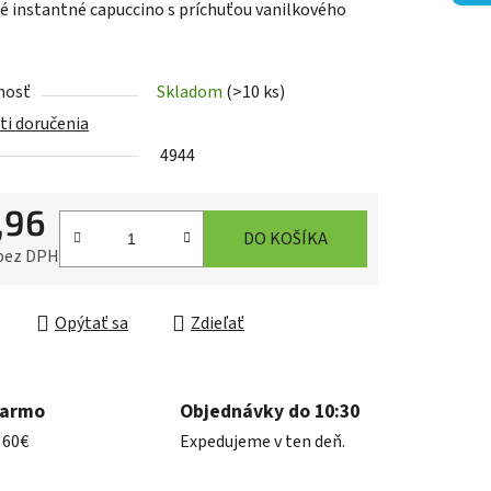
 instantné capuccino s príchuťou vanilkového
nosť
Skladom
(>10 ks)
i doručenia
iek.
4944
,96
DO KOŠÍKA
 bez DPH
ková cena:
Opýtať sa
Zdieľať
darmo
Objednávky do 10:30
 60€
Expedujeme v ten deň.