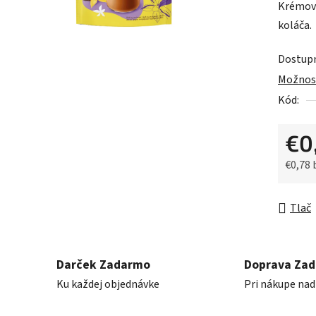
Krémové
je
koláča.
0,0
z
Dostup
5
Možnost
hviezdič
Kód:
€0
€0,78
Jednot
Tlač
Darček Zadarmo
Doprava Za
Ku každej objednávke
Pri nákupe nad