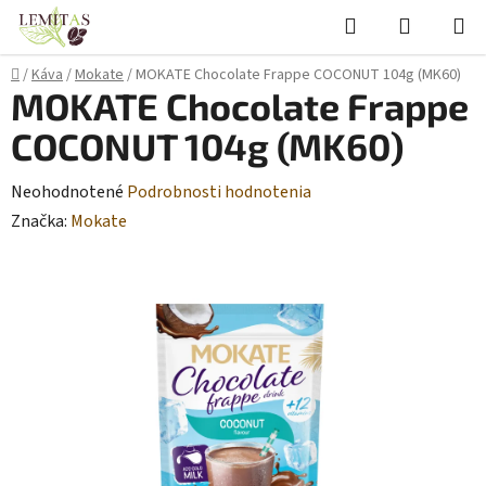
Prejsť
Hľadať
NÁKUP
na
KOŠÍK
obsah
Domov
/
Káva
/
Mokate
/
MOKATE Chocolate Frappe COCONUT 104g (MK60)
MOKATE Chocolate Frappe
COCONUT 104g (MK60)
Priemerné
Neohodnotené
Podrobnosti hodnotenia
hodnotenie
Značka:
Mokate
produktu
je
0,0
z
5
hviezdičiek.