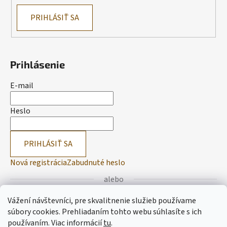
PRIHLÁSIŤ SA
Prihlásenie
E-mail
Heslo
PRIHLÁSIŤ SA
Nová registrácia
Zabudnuté heslo
alebo
Vážení návštevníci, pre skvalitnenie služieb používame
Prihlásiť sa cez Facebook
súbory cookies. Prehliadaním tohto webu súhlasíte s ich
používaním.
Viac informácií
tu
.
Prihlásiť sa cez Google