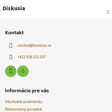
Diskusia
Z
á
Kontakt
p
ä
obchod
@
lemitas.sk
t
i
+421 918 211 037
e
Informácie pre vás
Obchodné podmienky
Reklamačný poriadok