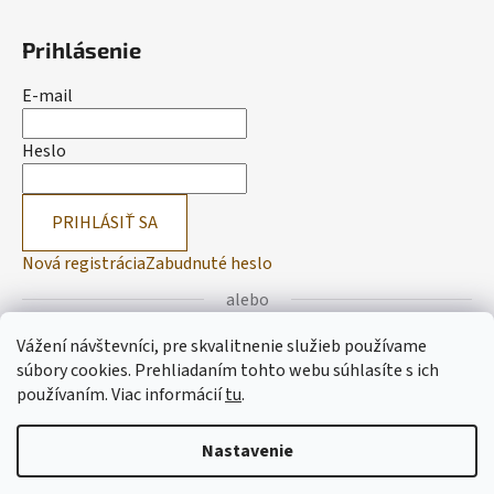
Prihlásenie
E-mail
Heslo
PRIHLÁSIŤ SA
Nová registrácia
Zabudnuté heslo
alebo
Vážení návštevníci, pre skvalitnenie služieb používame
Prihlásiť sa cez Facebook
súbory cookies. Prehliadaním tohto webu súhlasíte s ich
používaním.
Viac informácií
tu
.
Prihlásiť sa cez Google
Nastavenie