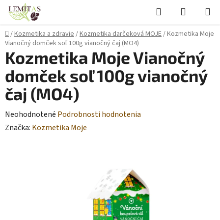
Prejsť
Hľadať
NÁKUP
na
KOŠÍK
obsah
Domov
/
Kozmetika a zdravie
/
Kozmetika darčeková MOJE
/
Kozmetika Moje
Vianočný domček soľ 100g vianočný čaj (MO4)
Kozmetika Moje Vianočný
domček soľ 100g vianočný
čaj (MO4)
Priemerné
Neohodnotené
Podrobnosti hodnotenia
hodnotenie
Značka:
Kozmetika Moje
produktu
je
0,0
z
5
hviezdičiek.