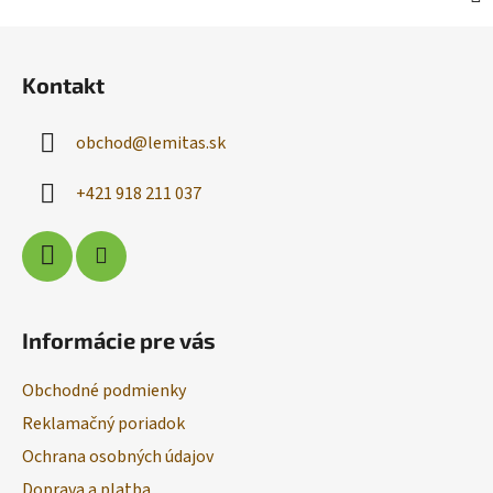
Z
á
Kontakt
p
ä
obchod
@
lemitas.sk
t
i
+421 918 211 037
e
Informácie pre vás
Obchodné podmienky
Reklamačný poriadok
Ochrana osobných údajov
Doprava a platba