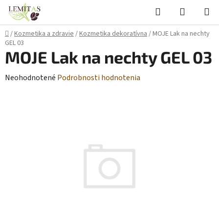
Prejsť
Hľadať
NÁKUP
na
KOŠÍK
obsah
Domov
/
Kozmetika a zdravie
/
Kozmetika dekoratívna
/
MOJE Lak na nechty
GEL 03
MOJE Lak na nechty GEL 03
Priemerné
Neohodnotené
Podrobnosti hodnotenia
hodnotenie
produktu
je
0,0
z
5
hviezdičiek.