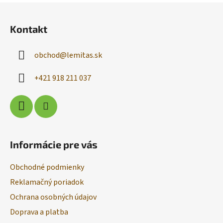
Z
á
Kontakt
p
ä
obchod
@
lemitas.sk
t
i
+421 918 211 037
e
Informácie pre vás
Obchodné podmienky
Reklamačný poriadok
Ochrana osobných údajov
Doprava a platba