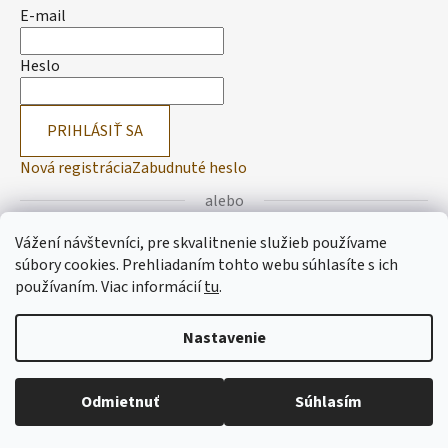
E-mail
Heslo
PRIHLÁSIŤ SA
Nová registrácia
Zabudnuté heslo
alebo
Vážení návštevníci, pre skvalitnenie služieb používame
Prihlásiť sa cez Facebook
súbory cookies. Prehliadaním tohto webu súhlasíte s ich
používaním.
Viac informácií
tu
.
Prihlásiť sa cez Google
Nastavenie
Vytvoril Shoptet
Odmietnuť
Súhlasím
Copyright 2026
Lemitas
. Všetky práva vyhradené.
Upraviť
nastavenie cookies