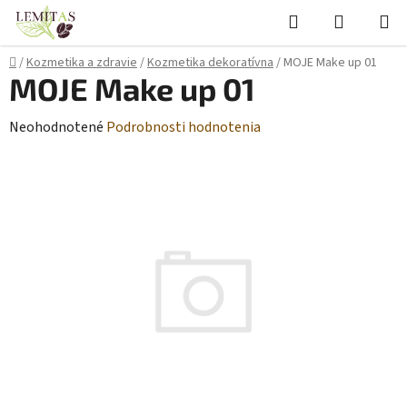
Prejsť
Hľadať
NÁKUP
na
KOŠÍK
obsah
Domov
/
Kozmetika a zdravie
/
Kozmetika dekoratívna
/
MOJE Make up 01
MOJE Make up 01
Priemerné
Neohodnotené
Podrobnosti hodnotenia
hodnotenie
produktu
je
0,0
z
5
hviezdičiek.