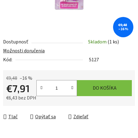
€9,48
–16 %
Dostupnosť
Skladom
(1 ks)
Možnosti doručenia
Kód:
5127
€9,48
–16 %
€7,91
DO KOŠÍKA
€6,43 bez DPH
Jednotková cena:
Tlač
Opýtať sa
Zdieľať