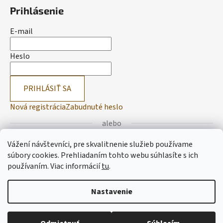
Prihlásenie
E-mail
Heslo
PRIHLÁSIŤ SA
Nová registrácia
Zabudnuté heslo
alebo
Vážení návštevníci, pre skvalitnenie služieb používame
Prihlásiť sa cez Facebook
súbory cookies. Prehliadaním tohto webu súhlasíte s ich
používaním.
Viac informácií
tu
.
Prihlásiť sa cez Google
Nastavenie
Vytvoril Shoptet