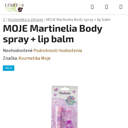
Prejsť
Hľadať
NÁKUP
na
KOŠÍK
obsah
Domov
/
Kozmetika a zdravie
/
MOJE Martinelia Body spray + lip balm
MOJE Martinelia Body
spray + lip balm
Priemerné
Neohodnotené
Podrobnosti hodnotenia
hodnotenie
Značka:
Kozmetika Moje
produktu
AKCIA
je
0,0
z
5
hviezdičiek.