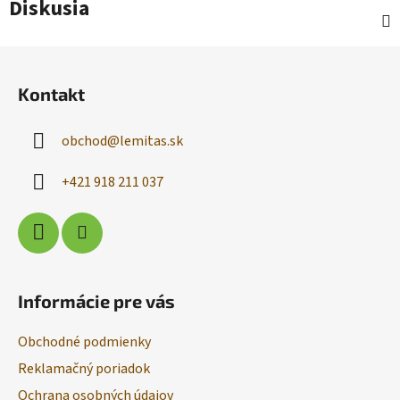
Diskusia
Z
á
Kontakt
p
ä
obchod
@
lemitas.sk
t
i
+421 918 211 037
e
Informácie pre vás
Obchodné podmienky
Reklamačný poriadok
Ochrana osobných údajov