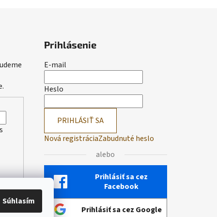
Prihlásenie
 budeme
E-mail
e.
Heslo
PRIHLÁSIŤ SA
s
Nová registrácia
Zabudnuté heslo
alebo
Prihlásiť sa cez
Facebook
Súhlasím
Prihlásiť sa cez Google