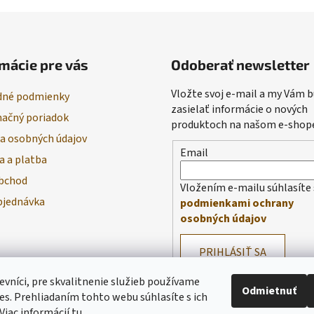
mácie pre vás
Odoberať newsletter
Vložte svoj e-mail a my Vám
né podmienky
zasielať informácie o nových
ačný poriadok
produktoch na našom e-shop
a osobných údajov
Email
a a platba
bchod
Vložením e-mailu súhlasíte 
bjednávka
podmienkami ochrany
osobných údajov
PRIHLÁSIŤ SA
evníci, pre skvalitnenie služieb používame
Odmietnuť
es. Prehliadaním tohto webu súhlasíte s ich
Viac informácií
tu
.