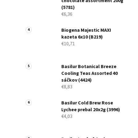
chocolate assortment 200g
(5781)
€6,36
Biogena Majestic MAXI
kazeta 6x10 (B219)
€10,71
Basilur Botanical Breeze
Cooling Teas Assorted 40
sáčkov (4424)
€8,83
Basilur Cold Brew Rose
Lychee prebal 20x2g (3996)
€4,03