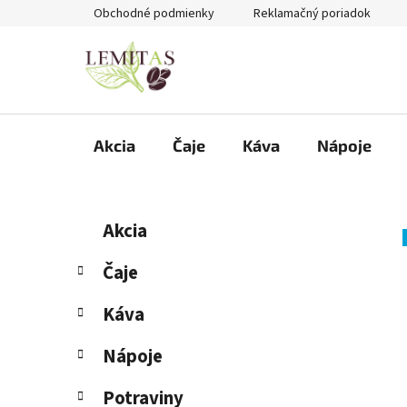
Prejsť
Obchodné podmienky
Reklamačný poriadok
na
obsah
Akcia
Čaje
Káva
Nápoje
B
K
Preskočiť
Akcia
a
kategórie
o
t
č
Čaje
e
n
g
Káva
ý
ó
p
r
Nápoje
i
a
e
n
Potraviny