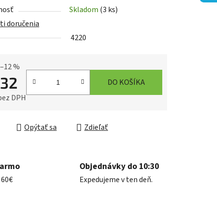
nosť
Skladom
(3 ks)
i doručenia
4220
iek.
–12 %
,32
DO KOŠÍKA
 bez DPH
ková cena:
Opýtať sa
Zdieľať
darmo
Objednávky do 10:30
 60€
Expedujeme v ten deň.