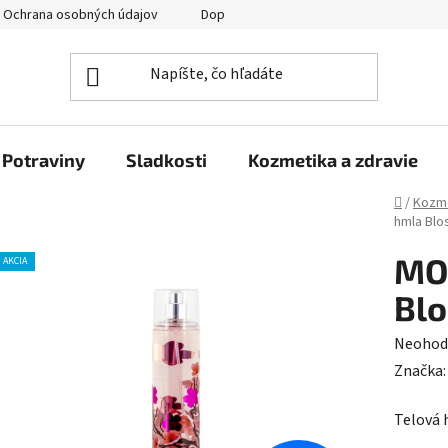
Ochrana osobných údajov
Doprava a platba
Veľkoobchod
Potraviny
Sladkosti
Kozmetika a zdravie
Domov
/
Kozme
hmla Blo
MOJ
AKCIA
Bl
Prieme
Neohod
hodnot
Značka
produk
Telová
je