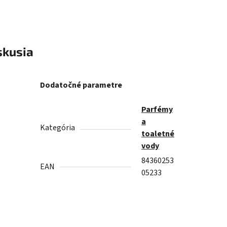
skusia
Dodatočné parametre
Parfémy
a
Kategória
toaletné
vody
84360253
EAN
05233