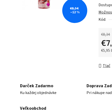
0,0
Dostup
z
€8,34
Možnost
–12 %
5
Kód:
hviezdič
€8,34
€7
€5,95
Jednot
Tlač
Darček Zadarmo
Doprava Za
Ku každej objednávke
Pri nákupe nad
Veľkoobchod