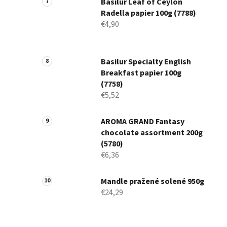
Basilur Leaf of Ceylon
Radella papier 100g (7788)
€4,90
Basilur Specialty English
Breakfast papier 100g
(7758)
€5,52
AROMA GRAND Fantasy
chocolate assortment 200g
(5780)
€6,36
Mandle pražené solené 950g
€24,29