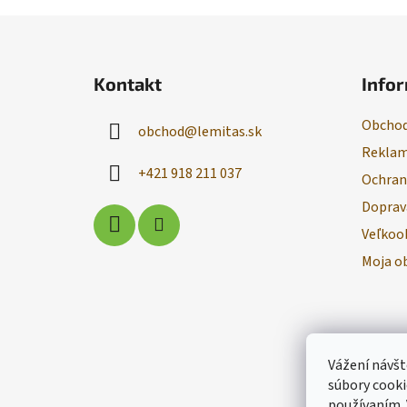
Z
á
Kontakt
Infor
p
ä
Obchod
obchod
@
lemitas.sk
t
Reklam
i
+421 918 211 037
Ochran
e
Doprav
Veľkoo
Moja o
Vážení návšt
súbory cooki
používaním.