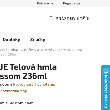
Prihlásenie
Registrácia
Moja objednávka
PRÁZDNY KOŠÍK
NÁKUPNÝ
KOŠÍK
Doplnky
Značky
tika a zdravie
/
Parfémy a toaletné vody
/
MOJE Telová
ssom 236ml
E Telová hmla
ossom 236ml
rné
notené
Podrobnosti hodnotenia
enie
:
Kozmetika Moje
tu
 hmla Blossom 236ml