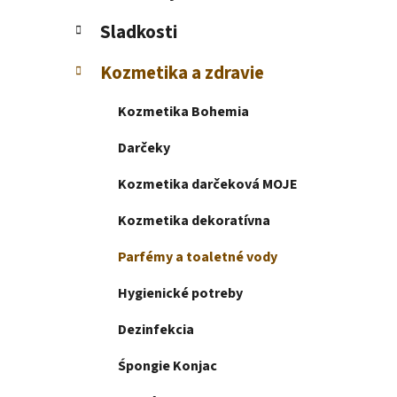
e
l
Sladkosti
Kozmetika a zdravie
Kozmetika Bohemia
Darčeky
Kozmetika darčeková MOJE
Kozmetika dekoratívna
Parfémy a toaletné vody
Hygienické potreby
Dezinfekcia
Śpongie Konjac