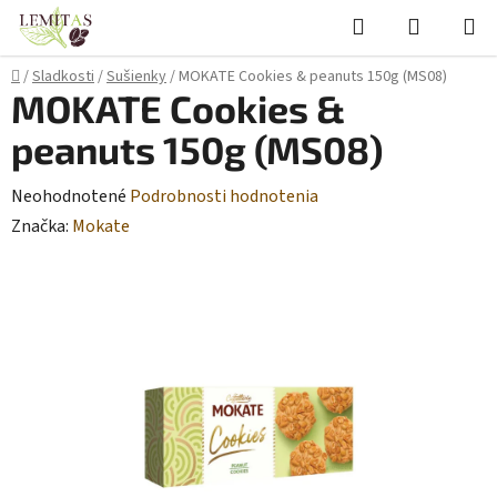
Prejsť
Hľadať
NÁKUP
na
KOŠÍK
obsah
Domov
/
Sladkosti
/
Sušienky
/
MOKATE Cookies & peanuts 150g (MS08)
MOKATE Cookies &
peanuts 150g (MS08)
Priemerné
Neohodnotené
Podrobnosti hodnotenia
hodnotenie
Značka:
Mokate
produktu
je
0,0
z
5
hviezdičiek.