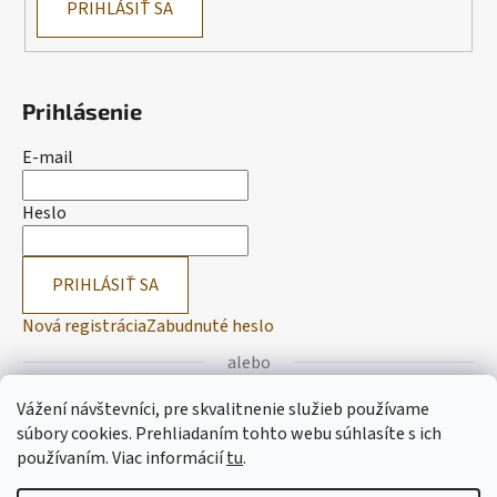
PRIHLÁSIŤ SA
Prihlásenie
E-mail
Heslo
PRIHLÁSIŤ SA
Nová registrácia
Zabudnuté heslo
alebo
Vážení návštevníci, pre skvalitnenie služieb používame
Prihlásiť sa cez Facebook
súbory cookies. Prehliadaním tohto webu súhlasíte s ich
používaním.
Viac informácií
tu
.
Prihlásiť sa cez Google