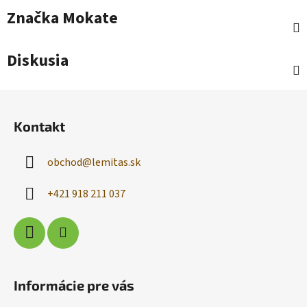
Značka
Mokate
Diskusia
Z
á
Kontakt
p
ä
obchod
@
lemitas.sk
t
i
+421 918 211 037
e
Informácie pre vás