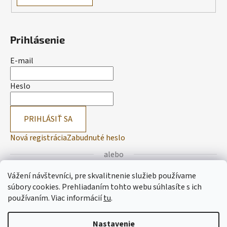
Prihlásenie
E-mail
Heslo
PRIHLÁSIŤ SA
Nová registrácia
Zabudnuté heslo
alebo
Vážení návštevníci, pre skvalitnenie služieb používame
Prihlásiť sa cez Facebook
súbory cookies. Prehliadaním tohto webu súhlasíte s ich
používaním.
Viac informácií
tu
.
Prihlásiť sa cez Google
Nastavenie