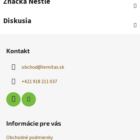
Značka
Nestlé
Diskusia
Z
á
Kontakt
p
ä
obchod
@
lemitas.sk
t
i
+421 918 211 037
e
Informácie pre vás
Obchodné podmienky