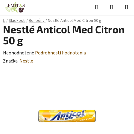
Prejsť
Hľadať
NÁKUP
na
KOŠÍK
obsah
Domov
/
Sladkosti
/
Bonbóny
/
Nestlé Anticol Med Citron 50 g
Nestlé Anticol Med Citron
50 g
Priemerné
Neohodnotené
Podrobnosti hodnotenia
hodnotenie
Značka:
Nestlé
produktu
je
0,0
z
5
hviezdičiek.