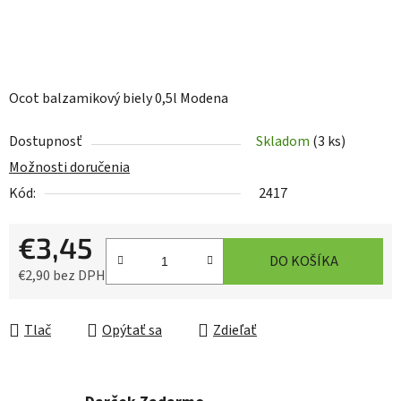
Ocot balzamikový biely 0,5l Modena
Dostupnosť
Skladom
(3 ks)
Možnosti doručenia
Kód:
2417
€3,45
DO KOŠÍKA
€2,90 bez DPH
Jednotková cena:
Tlač
Opýtať sa
Zdieľať