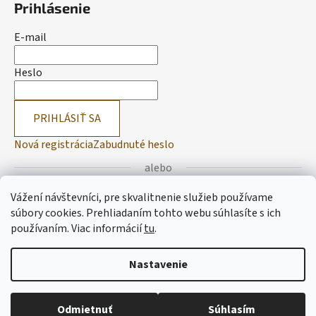
Prihlásenie
E-mail
Heslo
PRIHLÁSIŤ SA
Nová registrácia
Zabudnuté heslo
alebo
Vážení návštevníci, pre skvalitnenie služieb používame
Prihlásiť sa cez Facebook
súbory cookies. Prehliadaním tohto webu súhlasíte s ich
používaním.
Viac informácií
tu
.
Prihlásiť sa cez Google
Nastavenie
Vytvoril Shoptet
Odmietnuť
Súhlasím
Copyright 2026
Lemitas
. Všetky práva vyhradené.
Upraviť