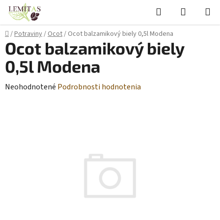
Prejsť
Hľadať
NÁKUP
na
KOŠÍK
obsah
Domov
/
Potraviny
/
Ocot
/
Ocot balzamikový biely 0,5l Modena
Ocot balzamikový biely
0,5l Modena
Priemerné
Neohodnotené
Podrobnosti hodnotenia
hodnotenie
produktu
je
0,0
z
5
hviezdičiek.