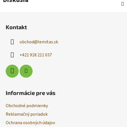
Z
á
Kontakt
p
ä
obchod
@
lemitas.sk
t
i
+421 918 211 037
e
Informácie pre vás
Obchodné podmienky
Reklamačný poriadok
Ochrana osobných údajov