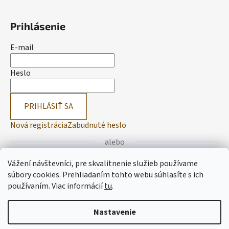
Prihlásenie
E-mail
Heslo
PRIHLÁSIŤ SA
Nová registrácia
Zabudnuté heslo
alebo
Vážení návštevníci, pre skvalitnenie služieb používame
Prihlásiť sa cez Facebook
súbory cookies. Prehliadaním tohto webu súhlasíte s ich
používaním.
Viac informácií
tu
.
Prihlásiť sa cez Google
Nastavenie