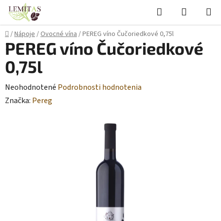
Prejsť
Hľadať
NÁKUP
na
KOŠÍK
obsah
Domov
/
Nápoje
/
Ovocné vína
/
PEREG víno Čučoriedkové 0,75l
PEREG víno Čučoriedkové
0,75l
Priemerné
Neohodnotené
Podrobnosti hodnotenia
hodnotenie
Značka:
Pereg
produktu
je
0,0
z
5
hviezdičiek.