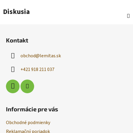
Diskusia
Z
á
Kontakt
p
ä
obchod
@
lemitas.sk
t
i
+421 918 211 037
e
Informácie pre vás
Obchodné podmienky
Reklamačný poriadok