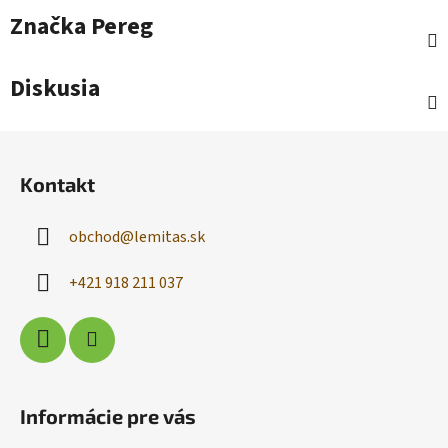
Značka
Pereg
Diskusia
Z
á
Kontakt
p
ä
obchod
@
lemitas.sk
t
i
+421 918 211 037
e
Informácie pre vás