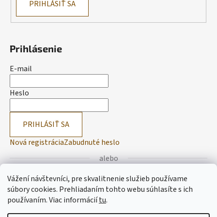
PRIHLÁSIŤ SA
Prihlásenie
E-mail
Heslo
PRIHLÁSIŤ SA
Nová registrácia
Zabudnuté heslo
alebo
Vážení návštevníci, pre skvalitnenie služieb používame
Prihlásiť sa cez Facebook
súbory cookies. Prehliadaním tohto webu súhlasíte s ich
používaním.
Viac informácií
tu
.
Prihlásiť sa cez Google