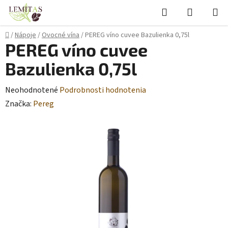
Prejsť
Hľadať
NÁKUP
na
KOŠÍK
obsah
Domov
/
Nápoje
/
Ovocné vína
/
PEREG víno cuvee Bazulienka 0,75l
PEREG víno cuvee
Bazulienka 0,75l
Priemerné
Neohodnotené
Podrobnosti hodnotenia
hodnotenie
Značka:
Pereg
produktu
je
0,0
z
5
hviezdičiek.