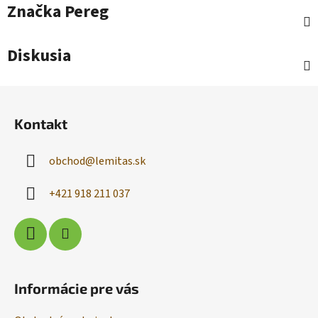
Značka
Pereg
Diskusia
Z
á
Kontakt
p
ä
obchod
@
lemitas.sk
t
i
+421 918 211 037
e
Informácie pre vás