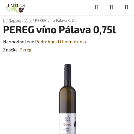
Prejsť
Hľadať
NÁKUP
na
KOŠÍK
obsah
Domov
/
Nápoje
/
Vína
/
PEREG víno Pálava 0,75l
PEREG víno Pálava 0,75l
Priemerné
Neohodnotené
Podrobnosti hodnotenia
hodnotenie
Značka:
Pereg
produktu
je
0,0
z
5
hviezdičiek.