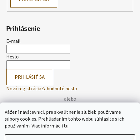
Prihlásenie
E-mail
Heslo
PRIHLÁSIŤ SA
Nová registrácia
Zabudnuté heslo
alebo
Vážení návštevníci, pre skvalitnenie služieb používame
Prihlásiť sa cez Facebook
súbory cookies. Prehliadaním tohto webu súhlasíte s ich
používaním.
Viac informácií
tu
.
Prihlásiť sa cez Google