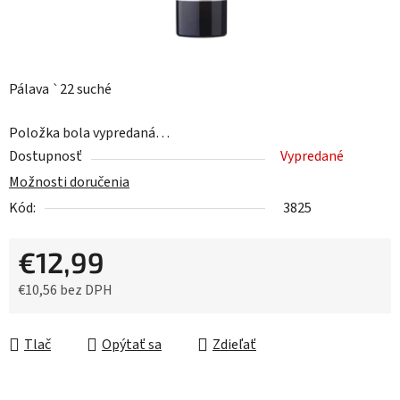
Pálava `22 suché
Položka bola vypredaná…
Dostupnosť
Vypredané
Možnosti doručenia
Kód:
3825
€12,99
€10,56 bez DPH
Jednotková cena:
Tlač
Opýtať sa
Zdieľať