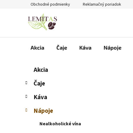
Prejsť
Obchodné podmienky
Reklamačný poriadok
na
obsah
Akcia
Čaje
Káva
Nápoje
B
K
Preskočiť
Akcia
a
kategórie
o
t
č
Čaje
e
n
g
Káva
ý
ó
p
r
Nápoje
i
a
e
n
Nealkoholické vína
e