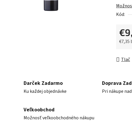
5
Možnost
hviezdič
Kód:
€9
€7,35
Jednot
Tlač
Darček Zadarmo
Doprava Za
Ku každej objednávke
Pri nákupe nad
Veľkoobchod
Možnosť veľkoobchodného nákupu