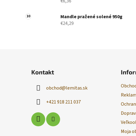
€6,36
Mandle pražené solené 950g
€24,29
Z
á
Kontakt
Infor
p
ä
Obchod
obchod
@
lemitas.sk
t
Reklam
i
+421 918 211 037
Ochran
e
Doprav
Veľkoo
Moja o