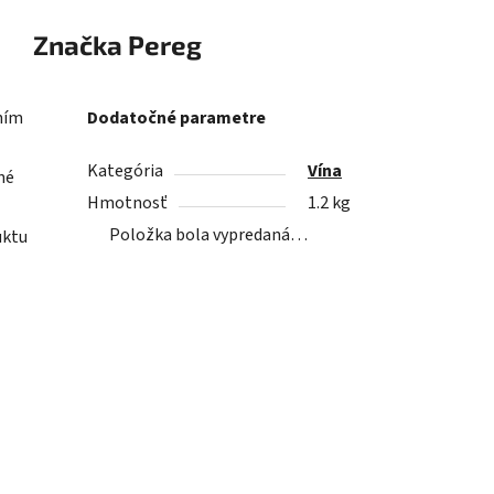
Značka
Pereg
ením
Dodatočné parametre
Kategória
Vína
né
Hmotnosť
1.2 kg
Položka bola vypredaná…
uktu