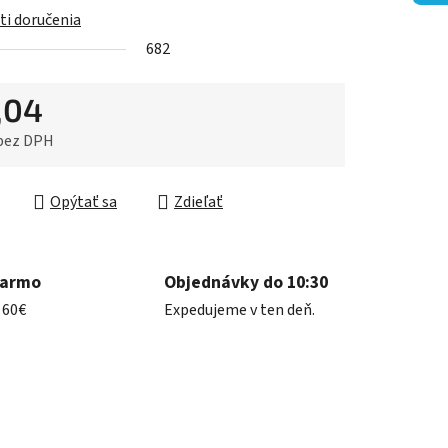
i doručenia
iek.
682
,04
 bez DPH
ková cena:
Opýtať sa
Zdieľať
darmo
Objednávky do 10:30
 60€
Expedujeme v ten deň.