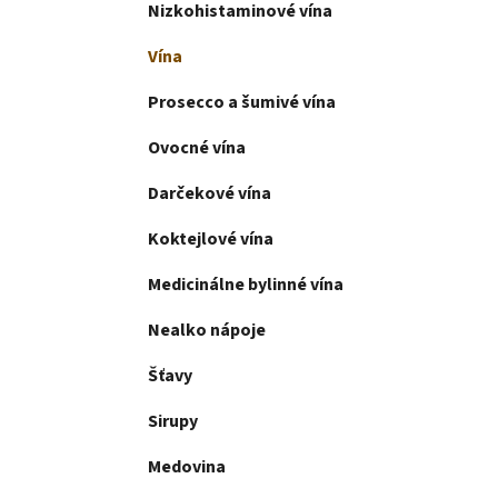
l
Nizkohistaminové vína
Vína
Prosecco a šumivé vína
Ovocné vína
Darčekové vína
Koktejlové vína
Medicinálne bylinné vína
Nealko nápoje
Šťavy
Sirupy
Medovina