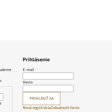
Prihlásenie
 budeme
E-mail
e.
Heslo
PRIHLÁSIŤ SA
s
Nová registrácia
Zabudnuté heslo