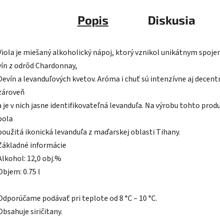
Popis
Diskusia
Viola je miešaný alkoholický nápoj, ktorý vznikol unikátnym spoj
vín z odrôd Chardonnay,
Devín a levanduľových kvetov. Aróma i chuť sú intenzívne aj decent
zároveň
a je v nich jasne identifikovateľná levanduľa. Na výrobu tohto prod
bola
použitá ikonická levanduľa z maďarskej oblasti Tihany.
Základné informácie
Alkohol: 12,0 obj.%
Objem: 0.75 l
Odporúčame podávať pri teplote od 8 °C – 10 °C.
Obsahuje siričitany.