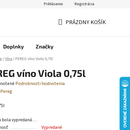
Prihlásenie
Registrácia
Moja objednávka
PRÁZDNY KOŠÍK
NÁKUPNÝ
KOŠÍK
Doplnky
Značky
e
/
Vína
/
PEREG víno Viola 0,75l
EG víno Viola 0,75l
rné
notené
Podrobnosti hodnotenia
enie
:
Pereg
tu
75l
a bola vypredaná…
nosť
Vypredané