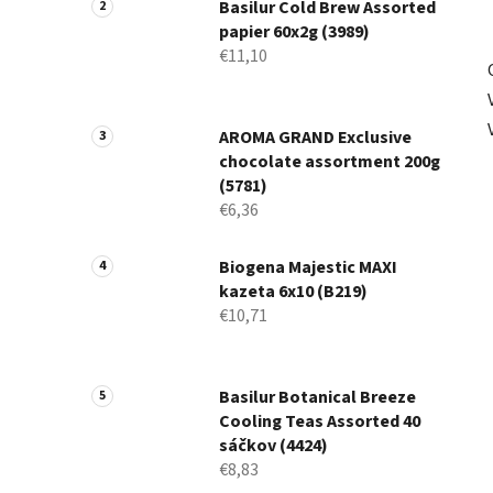
Basilur Cold Brew Assorted
papier 60x2g (3989)
€11,10
AROMA GRAND Exclusive
chocolate assortment 200g
(5781)
€6,36
Biogena Majestic MAXI
kazeta 6x10 (B219)
€10,71
Basilur Botanical Breeze
Cooling Teas Assorted 40
sáčkov (4424)
€8,83