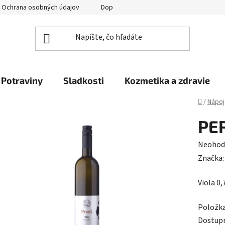
Ochrana osobných údajov
Doprava a platba
Veľkoobchod
Potraviny
Sladkosti
Kozmetika a zdravie
Domov
/
Nápoj
PER
Prieme
Neohod
hodnot
Značka
produk
Viola 0,
je
0,0
Položk
z
Dostup