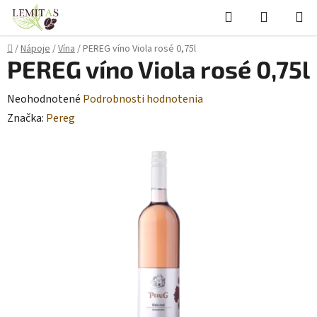
Prejsť
Hľadať
NÁKUP
na
KOŠÍK
obsah
Domov
/
Nápoje
/
Vína
/
PEREG víno Viola rosé 0,75l
PEREG víno Viola rosé 0,75l
Priemerné
Neohodnotené
Podrobnosti hodnotenia
hodnotenie
Značka:
Pereg
produktu
je
0,0
z
5
hviezdičiek.