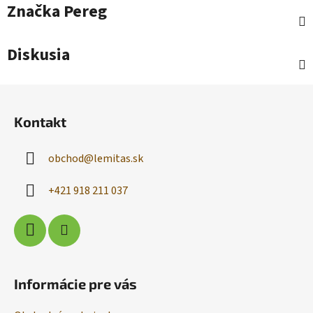
Značka
Pereg
Diskusia
Z
á
Kontakt
p
ä
obchod
@
lemitas.sk
t
i
+421 918 211 037
e
Informácie pre vás