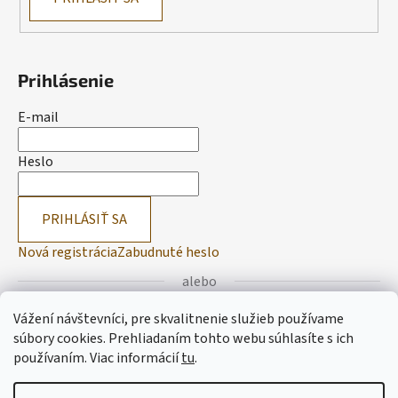
Prihlásenie
E-mail
Heslo
PRIHLÁSIŤ SA
Nová registrácia
Zabudnuté heslo
alebo
Vážení návštevníci, pre skvalitnenie služieb používame
Prihlásiť sa cez Facebook
súbory cookies. Prehliadaním tohto webu súhlasíte s ich
používaním.
Viac informácií
tu
.
Prihlásiť sa cez Google