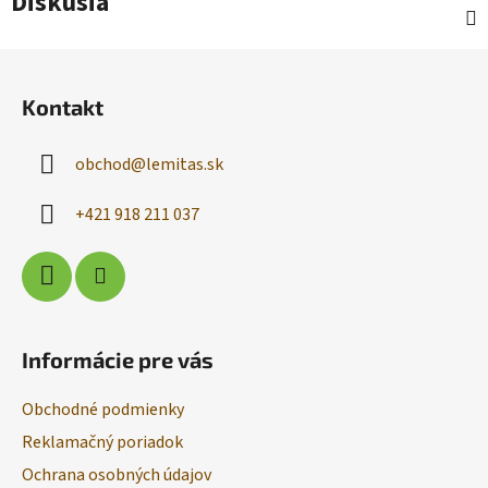
Diskusia
Z
á
Kontakt
p
ä
obchod
@
lemitas.sk
t
i
+421 918 211 037
e
Informácie pre vás
Obchodné podmienky
Reklamačný poriadok
Ochrana osobných údajov