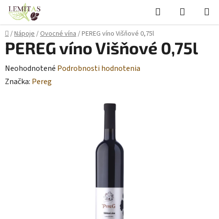
Prejsť
Hľadať
NÁKUP
na
KOŠÍK
obsah
Domov
/
Nápoje
/
Ovocné vína
/
PEREG víno Višňové 0,75l
PEREG víno Višňové 0,75l
Priemerné
Neohodnotené
Podrobnosti hodnotenia
hodnotenie
Značka:
Pereg
produktu
je
0,0
z
5
hviezdičiek.