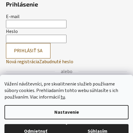
Prihlásenie
E-mail
Heslo
PRIHLÁSIŤ SA
Nová registrácia
Zabudnuté heslo
alebo
Vážení návštevníci, pre skvalitnenie služieb používame
Prihlásiť sa cez Facebook
súbory cookies. Prehliadaním tohto webu súhlasíte s ich
používaním.
Viac informácií
tu
.
Prihlásiť sa cez Google
Nastavenie
Vytvoril Shoptet
Odmietnuť
Súhlasím
Copyright 2026
Lemitas
. Všetky práva vyhradené.
Upraviť