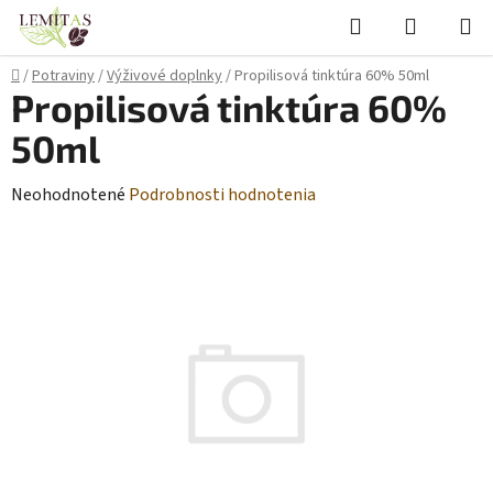
Prejsť
Hľadať
NÁKUP
na
KOŠÍK
obsah
Domov
/
Potraviny
/
Výživové doplnky
/
Propilisová tinktúra 60% 50ml
Propilisová tinktúra 60%
50ml
Priemerné
Neohodnotené
Podrobnosti hodnotenia
hodnotenie
produktu
je
0,0
z
5
hviezdičiek.