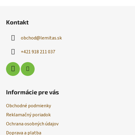
Z
á
Kontakt
p
ä
obchod
@
lemitas.sk
t
i
+421 918 211 037
e
Informácie pre vás
Obchodné podmienky
Reklamačný poriadok
Ochrana osobných údajov
Doprava a platba