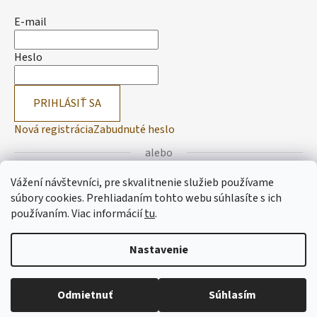
E-mail
Heslo
PRIHLÁSIŤ SA
Nová registrácia
Zabudnuté heslo
alebo
Vážení návštevníci, pre skvalitnenie služieb používame
Prihlásiť sa cez Facebook
súbory cookies. Prehliadaním tohto webu súhlasíte s ich
používaním.
Viac informácií
tu
.
Prihlásiť sa cez Google
Nastavenie
Vytvoril Shoptet
Odmietnuť
Súhlasím
Copyright 2026
Lemitas
. Všetky práva vyhradené.
Upraviť
nastavenie cookies